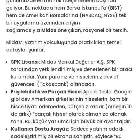
günümüzde en mantıklı seçeneklerin başında
geliyor. Bu noktada hem Borsa İstanbul’a (BIST)
hem de Amerikan Borsalarına (NASDAQ, NYSE) tek
bir uygulama üzerinden erişim
sağlamasıyla
Midas
öne çıkan, rasyonel bir tercih.
Midas’ı yatırım yolculuğunda pratik kılan temel
detaylar şunlar:
SPK Lisansı:
Midas Menkul Değerler A.Ş., SPK
tarafından yetkilendirilmiş ve denetlenen bir aracı
kurumdur. Yani paranız ve hisseleriniz devlet
güvencesi (Takasbank) altındadır.
Erişilebilirlik ve Parçalı Hisse:
Apple, Tesla, Google
gibi dev Amerikan şirketlerinin hisselerini tam bir
hisse fiyatı ödemeden, bütçeniz kadar (örneğin 10
dolarlık) “parçalı hisse” olarak almanıza olanak
tanır. Bu, küçük yatırımcı için büyük bir avantajdır.
Kullanıcı Dostu Arayüz:
Sadece yatırım odaklı,
sadeleştirilmiş bir ekrana sahiptir. Böylece “Bu