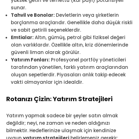
yüksek getiri ve temettü (kâr payı) potansiyeli
sunar.
Tahvil ve Bonolar:
Devletlerin veya şirketlerin
borçlanma araçlarıdır. Genellikle daha düşük riskli
ve sabit getirili seçeneklerdir.
Emtialar:
Altın, gümüş, petrol gibi fiziksel değeri
olan varlıklardır. Özellikle altın, kriz dönemlerinde
güvenli liman olarak görülür.
Yatırım Fonları:
Profesyonel portföy yöneticileri
tarafından yönetilen, farklı yatırım araçlarından
oluşan sepetlerdir. Piyasaları anlık takip edecek
vakti olmayanlar için idealdir.
Rotanızı Çizin: Yatırım Stratejileri
Yatırım yapmak sadece bir şeyler satın almak
değildir; neyi, ne zaman ve neden aldığınızı
bilmektir. Hedeflerinize ulaşmak için kendinize
uygun
yatırım stratejileri
belirlemeniz gerekir: