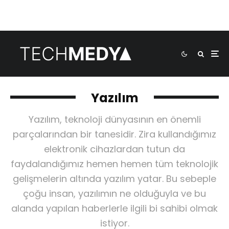
Yazılım
Yazılım, teknoloji dünyasının en önemli
parçalarından bir tanesidir. Zira kullandığımız
elektronik cihazlardan tutun da
faydalandığımız hemen hemen tüm teknolojik
gelişmelerin altında yazılım yatar. Bu sebeple
çoğu insan, yazılımın ne olduğuyla ve bu
alanda yapılan haberlerle ilgili bi sahibi olmak
istiyor.