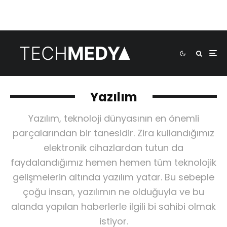
Yazılım
Yazılım, teknoloji dünyasının en önemli
parçalarından bir tanesidir. Zira kullandığımız
elektronik cihazlardan tutun da
faydalandığımız hemen hemen tüm teknolojik
gelişmelerin altında yazılım yatar. Bu sebeple
çoğu insan, yazılımın ne olduğuyla ve bu
alanda yapılan haberlerle ilgili bi sahibi olmak
istiyor.