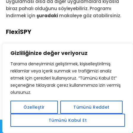
uygulaması olsa da diğer uygulamalara kıyasla
biraz pahalı olduğunu söyleyebiliriz. Programı
indirmek için
şuradaki
makaleye göz atabilirsiniz.
FlexiSPY
Gizliliğinize değer veriyoruz
Tarama deneyiminizi geliştirmek, kişiselleştirilmiş
reklamlar veya içerik sunmak ve trafiğimizi analiz
etmek için çerezleri kullanıyoruz. “Tümünü Kabul Et”
seçeneğine tıklayarak çerez kullanımımıza izin vermiş
olursunuz.
Özelleştir
Tümünü Reddet
FlexiSPY, dünyanın en güçlü cihaz takip
Tümünü Kabul Et
yazılımlarından bir tanesidir. Program ile bir
bilgisayarda veya cep telefonu üzerinden