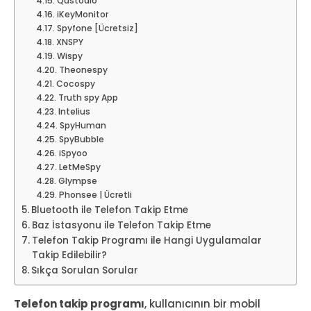
Qustodio
iKeyMonitor
Spyfone [Ücretsiz]
XNSPY
Wispy
Theonespy
Cocospy
Truth spy App
Intelius
SpyHuman
SpyBubble
iSpyoo
LetMeSpy
Glympse
Phonsee | Ücretli
Bluetooth ile Telefon Takip Etme
Baz İstasyonu ile Telefon Takip Etme
Telefon Takip Programı ile Hangi Uygulamalar
Takip Edilebilir?
Sıkça Sorulan Sorular
Telefon takip programı
, kullanıcının bir mobil