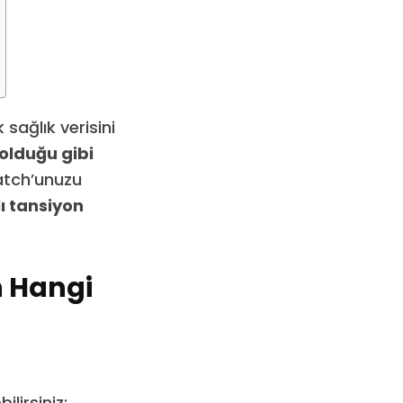
 sağlık verisini
olduğu gibi
atch’unuzu
lı tansiyon
n Hangi
lirsiniz: