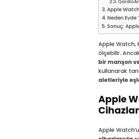
QardioAr
Apple Watch 
Neden Evde T
Sonuç: Apple
Apple Watch, ka
ölçebilir. Anca
bir manşon ve
kullanarak tan
aletleriyle eş
Apple Wa
Cihazlar
Apple Watch’u
cihazlarıyla
se