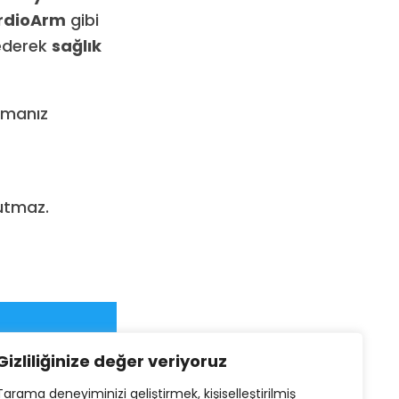
ardioArm
gibi
 ederek
sağlık
apmanız
utmaz.
Gizliliğinize değer veriyoruz
Tarama deneyiminizi geliştirmek, kişiselleştirilmiş