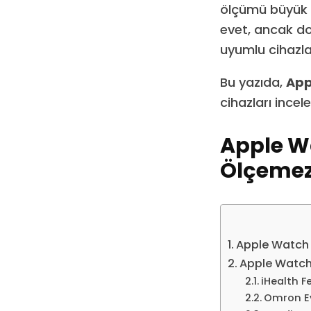
ölçümü büyük 
evet, ancak d
uyumlu cihazlar
Bu yazıda,
App
cihazları incel
Apple W
Ölçeme
Apple Watch
Apple Watch 
iHealth F
Omron Ev