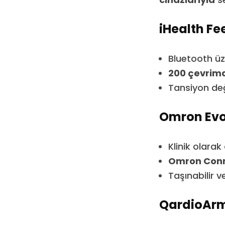
iHealth Fe
Bluetooth üz
200 çevrimd
Tansiyon değe
Omron Evo
Klinik olarak
Omron Conn
Taşınabilir v
QardioArm 