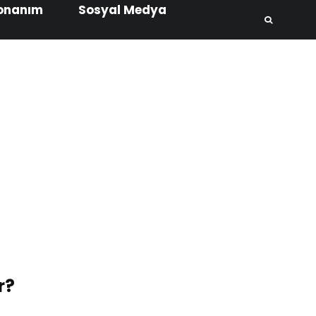
onanım
Sosyal Medya
r?