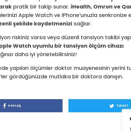
arak
pratik bir takip sunar.
iHealth, Omron ve Q
mlerinizi Apple Watch ve iPhone’unuzla senkronize
üzenli şekilde kaydetmenizi
sağlar.
iyon riskiniz varsa veya düzenli tansiyon takibi y
pple Watch uyumlu bir tansiyon ölçüm cihazı
ğınızı daha iyi yönetebilirsiniz!
evde yapılan ölçümler doktor muayenesinin yerini t
ler gördüğünüzde mutlaka bir doktora danışın.
PAYLAŞ
TWEET