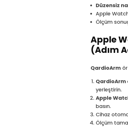
Düzensiz na
Apple Watch
Ölçüm sonuçl
Apple Wa
(Adım A
QardioArm
ör
QardioArm c
yerleştirin.
Apple Watc
basın.
Cihaz otoma
Ölçüm tamam