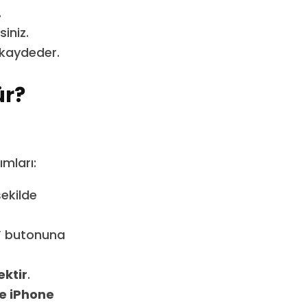
.
iniz.
kaydeder.
ür?
mları:
ekilde
”
butonuna
ektir
.
e iPhone