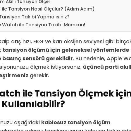
m Akıllı Tansiyon Ölçer
ile Tansiyon Nasıl Ölçülür? (Adım Adım)
ansiyon Takibi Yapmalısınız?
 Watch ile Tansiyon Takibi Mümkün!
lp atış hızı, EKG ve kan oksijen seviyesi gibi birçok
k
tansiyon ölçümü için geleneksel yöntemlerde 
 basınç sensörü gereklidir
. Bu nedenle, Apple W
siyonunuzu ölçmek istiyorsanız,
üçüncü parti akıl
leştirmeniz
gerekir.
tch ile Tansiyon Ölçmek içi
 Kullanılabilir?
nuzu aşağıdaki
kablosuz tansiyon ölçüm
nkronize ederek tansiyonunuzu kolayca takip edebi