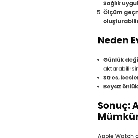
Sağlık uyg
Ölçüm geçmi
oluşturabili
Neden E
Günlük deği
aktarabilirsin
Stres, besle
Beyaz önlük
Sonuç: A
Mümkü
Apple Watch d