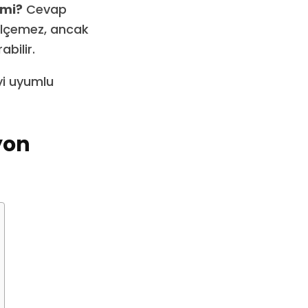
 mi?
Cevap
ölçemez, ancak
bilir.
yi uyumlu
yon