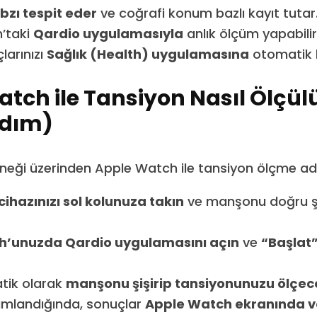
bzı tespit eder
ve coğrafi konum bazlı kayıt tutar
’taki
Qardio uygulamasıyla
anlık ölçüm yapabilirs
arınızı
Sağlık (Health) uygulamasına
otomatik 
tch ile Tansiyon Nasıl Ölçül
dım)
neği üzerinden Apple Watch ile tansiyon ölçme adı
ihazınızı sol kolunuza takın
ve manşonu doğru ş
h’unuzda Qardio uygulamasını açın
ve
“Başlat
tik olarak
manşonu şişirip tansiyonunuzu ölçec
landığında, sonuçlar
Apple Watch ekranında v