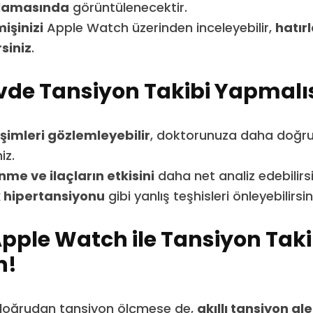
ulamasında
görüntülenecektir.
şinizi
Apple Watch üzerinden inceleyebilir,
hatırl
rsiniz
.
vde Tansiyon Takibi Yapmalıs
şimleri gözlemleyebilir
, doktorunuza daha doğru 
iz.
nme ve ilaçların etkisini
daha net analiz edebilirsi
 hipertansiyonu
gibi yanlış teşhisleri önleyebilirsin
pple Watch ile Tansiyon Taki
n!
oğrudan tansiyon ölçmese de,
akıllı tansiyon ale