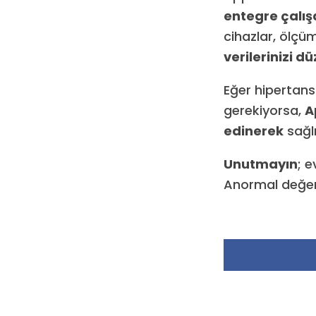
entegre çalış
cihazlar, ölçü
verilerinizi d
Eğer hipertans
gerekiyorsa,
A
edinerek
sağlı
Unutmayın
; 
Anormal değer