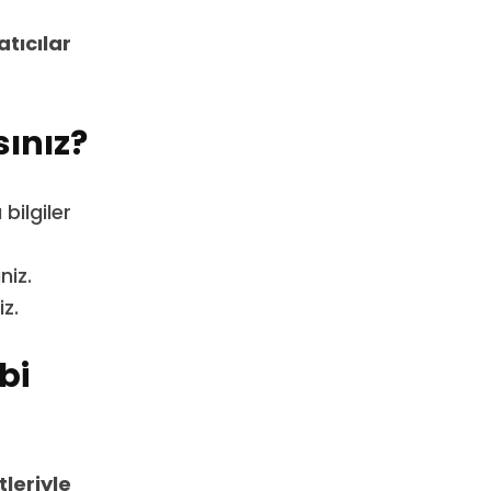
atıcılar
ınız?
bilgiler
niz.
iz.
bi
tleriyle