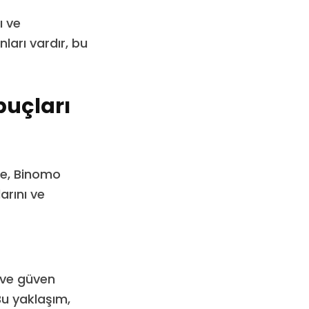
ı ve
arı vardır, bu
puçları
re, Binomo
rını ve
 ve güven
Bu yaklaşım,