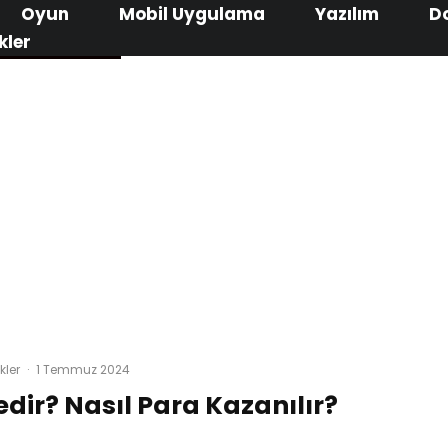
Oyun
Mobil Uygulama
Yazılım
D
kler
kler
·
1 Temmuz 2024
dir? Nasıl Para Kazanılır?