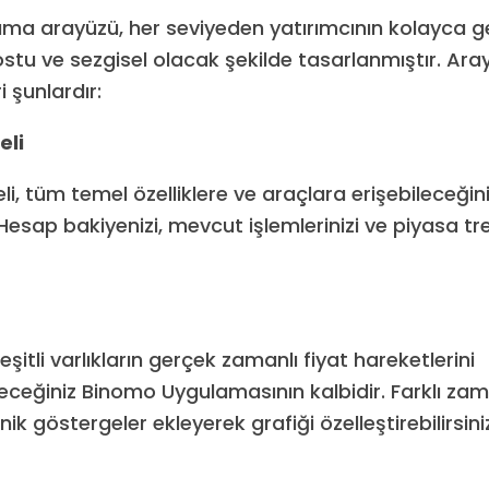
a arayüzü, her seviyeden yatırımcının kolayca g
dostu ve sezgisel olacak şekilde tasarlanmıştır. Ar
i şunlardır:
eli
i, tüm temel özelliklere ve araçlara erişebileceği
Hesap bakiyenizi, mevcut işlemlerinizi ve piyasa tre
eşitli varlıkların gerçek zamanlı fiyat hareketlerini
eceğiniz Binomo Uygulamasının kalbidir. Farklı zama
ik göstergeler ekleyerek grafiği özelleştirebilirsini