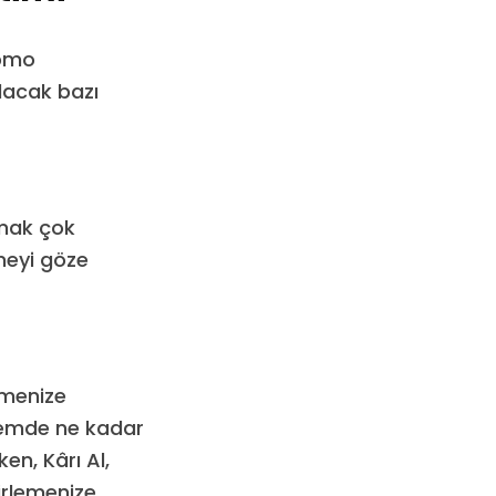
nomo
lacak bazı
lmak çok
meyi göze
lemenize
şlemde ne kadar
en, Kârı Al,
irlemenize