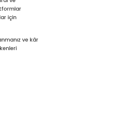
rdi ve
atformlar
ar için
lanmanız ve kâr
kenleri