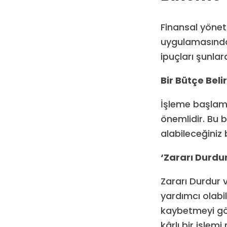
Finansal yönet
uygulamasında 
ipuçları şunlard
Bir Bütçe Beli
İşleme başlam
önemlidir. Bu 
alabileceğiniz 
‘Zararı Durdur
Zararı Durdur v
yardımcı olabil
kaybetmeyi göz
kârlı bir işle