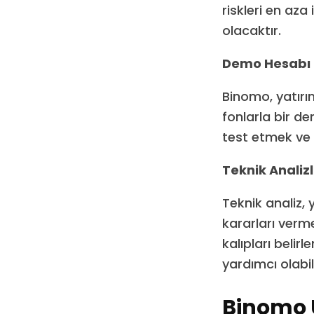
riskleri en az
olacaktır.
Demo Hesabı i
Binomo, yatırı
fonlarla bir d
test etmek ve 
Teknik Analiz
Teknik analiz, 
kararları verm
kalıpları belir
yardımcı olabil
Binomo 