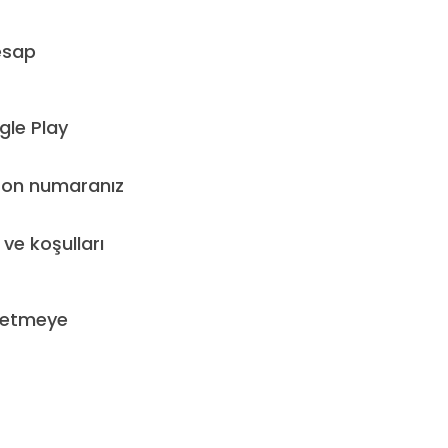
esap
gle Play
efon numaranız
 ve koşulları
şfetmeye