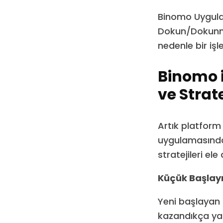
Binomo Uygulam
Dokun/Dokunma.
nedenle bir i
Binomo i
ve Strate
Artık platform
uygulamasında 
stratejileri ele 
Küçük Başlay
Yeni başlayan 
kazandıkça yat