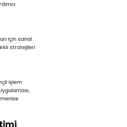
rdımcı
rı için sanal
ı stratejileri
nçli işlem
 Uygulaması,
etmenize
timi