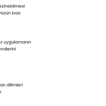
ezinebilmesi
ayüzün bazı
niz uygulamanın
ndlerini
n dilimleri
z.