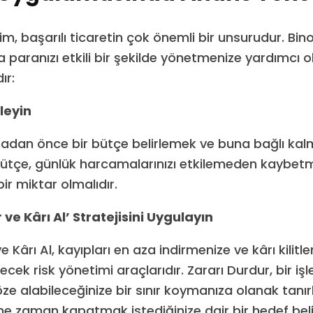
im, başarılı ticaretin çok önemli bir unsurudur. Bi
paranızı etkili bir şekilde yönetmenize yardımcı o
ır:
rleyin
adan önce bir bütçe belirlemek ve buna bağlı ka
bütçe, günlük harcamalarınızı etkilemeden kaybet
bir miktar olmalıdır.
 ve Kârı Al’ Stratejisini Uygulayın
e Kârı Al, kayıpları en aza indirmenize ve kârı kilit
ecek risk yönetimi araçlarıdır. Zararı Durdur, bir i
e alabileceğinize bir sınır koymanıza olanak tanırk
mi ne zaman kapatmak istediğinize dair bir hedef bel