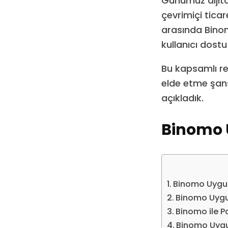
Günümüz dijita
çevrimiçi ticar
arasında Binom
kullanıcı dostu
Bu kapsamlı re
elde etme şans
açıkladık.
Binomo 
Binomo Uygul
Binomo Uyg
Binomo ile Pa
Binomo Uygu