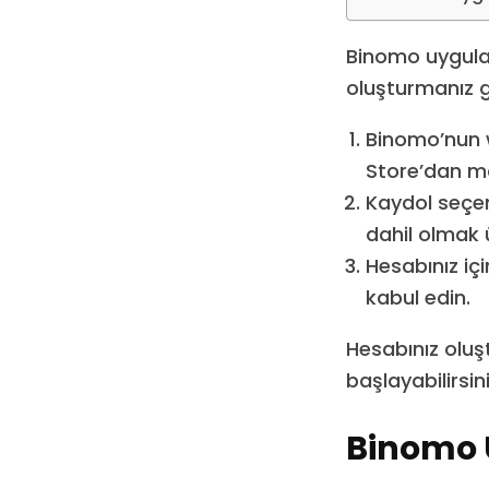
Binomo uygula
oluşturmanız ge
Binomo’nun w
Store’dan mo
Kaydol seçen
dahil olmak üz
Hesabınız içi
kabul edin.
Hesabınız oluş
başlayabilirsini
Binomo 