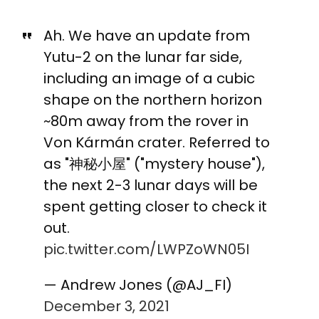
Ah. We have an update from
Yutu-2 on the lunar far side,
including an image of a cubic
shape on the northern horizon
~80m away from the rover in
Von Kármán crater. Referred to
as "神秘小屋" ("mystery house"),
the next 2-3 lunar days will be
spent getting closer to check it
out.
pic.twitter.com/LWPZoWN05I
— Andrew Jones (@AJ_FI)
December 3, 2021