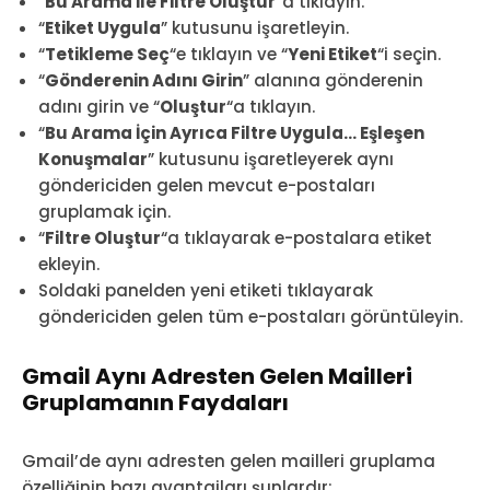
“
Bu Arama İle Filtre Oluştur
“a tıklayın.
“
Etiket Uygula
” kutusunu işaretleyin.
“
Tetikleme Seç
“e tıklayın ve “
Yeni Etiket
“i seçin.
“
Gönderenin Adını Girin
” alanına gönderenin
adını girin ve “
Oluştur
“a tıklayın.
“
Bu Arama İçin Ayrıca Filtre Uygula… Eşleşen
Konuşmalar
” kutusunu işaretleyerek aynı
göndericiden gelen mevcut e-postaları
gruplamak için.
“
Filtre Oluştur
“a tıklayarak e-postalara etiket
ekleyin.
Soldaki panelden yeni etiketi tıklayarak
göndericiden gelen tüm e-postaları görüntüleyin.
Gmail Aynı Adresten Gelen Mailleri
Gruplamanın Faydaları
Gmail’de aynı adresten gelen mailleri gruplama
özelliğinin bazı avantajları şunlardır: