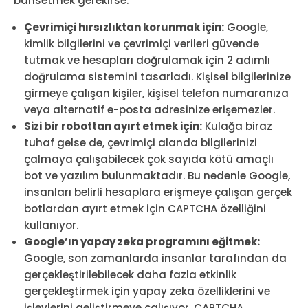
bahsetmek gerekirse:
Çevrimiçi hırsızlıktan korunmak için:
Google,
kimlik bilgilerini ve çevrimiçi verileri güvende
tutmak ve hesapları doğrulamak için 2 adımlı
doğrulama sistemini tasarladı. Kişisel bilgilerinize
girmeye çalışan kişiler, kişisel telefon numaranıza
veya alternatif e-posta adresinize erişemezler.
Sizi bir robottan ayırt etmek için:
Kulağa biraz
tuhaf gelse de, çevrimiçi alanda bilgilerinizi
çalmaya çalışabilecek çok sayıda kötü amaçlı
bot ve yazılım bulunmaktadır. Bu nedenle Google,
insanları belirli hesaplara erişmeye çalışan gerçek
botlardan ayırt etmek için CAPTCHA özelliğini
kullanıyor.
Google’ın yapay zeka programını eğitmek:
Google, son zamanlarda insanlar tarafından da
gerçekleştirilebilecek daha fazla etkinlik
gerçekleştirmek için yapay zeka özelliklerini ve
işlevlerini geliştirmeye çalışıyor. CAPTCHA