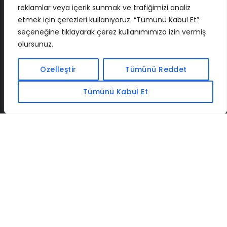
reklamlar veya içerik sunmak ve trafiğimizi analiz
etmek için çerezleri kullanıyoruz. “Tümünü Kabul Et”
seçeneğine tıklayarak çerez kullanımımıza izin vermiş
olursunuz.
İLETIŞIM
BAF
CADSOFTUSA
MAXIMUMPCGUIDES
Özelleştir
Tümünü Reddet
Tümünü Kabul Et