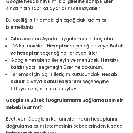
Google hesabının kimlik bilgilerine sahip kişiler
cihazınızın fabrika ayarlarını sıfırlayabilir.
Bu özelliği sıfırlamak için aşağıdaki adımları
izlemelisiniz:
Cihazınızdan Ayarlar uygulamasını başlatın.
iOS kullanıcıları
Hesaplar
seçeneğine veya
Bulut
ve hesaplar
seçeneğine ilerleyebilirler.
Google hesabına ilerleyin ve menüdeki
Hesabı
kaldır
yazılı seçeneğin üzerine dokunun.
İlerlemek için açılır iletişim kutusundaki
Hesabı
Kaldır
‘a veya
Kabul Ediyorum
seçeneğine
tıklayarak işleminizi onaylayın.
Google’ın Sürekli Doğrulamamı Sağlamasının Bir
Sebebi Var mı?
Evet, var. Google’ın kullanıcılarından hesaplarını
doğrulamalarını istemesinin sebeplerinden kısaca