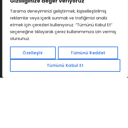
Gizliliğinize değer veriyoruz
Tarama deneyiminizi geliştirmek, kişiselleştirilmiş
reklamlar veya içerik sunmak ve trafiğimizi analiz
etmek için çerezleri kullanıyoruz. “Tümünü Kabul Et”
seçeneğine tıklayarak çerez kullanımımıza izin vermiş
olursunuz.
İLETIŞIM
BAF
CADSOFTUSA
MAXIMUMPCGUIDES
Özelleştir
Tümünü Reddet
Tümünü Kabul Et