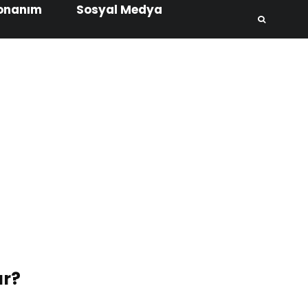
onanım
Sosyal Medya
ır?