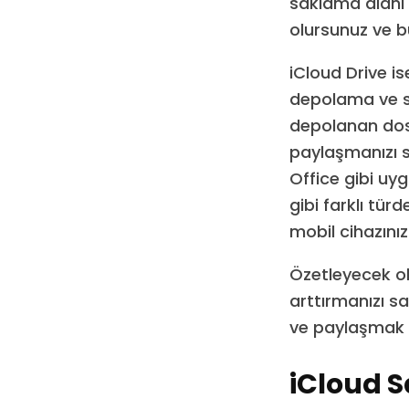
saklama alanı s
olursunuz ve bu
iCloud Drive i
depolama ve se
depolanan dosy
paylaşmanızı s
Office gibi uyg
gibi farklı tür
mobil cihazını
Özetleyecek ol
arttırmanızı s
ve paylaşmak iç
iCloud 