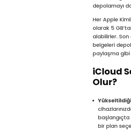
depolamayı da 
Her Apple Kimli
olarak 5 GB’ta
alabilirler. S
belgeleri depo
paylaşma gibi ç
iCloud S
Olur?
Yükseltildiğ
cihazlarınızd
başlangıçta h
bir plan seçe