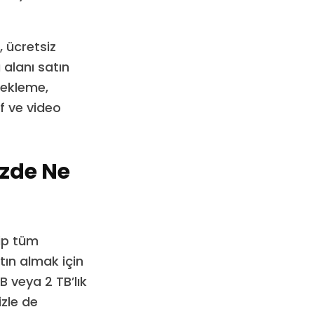
, ücretsiz
alanı satın
dekleme,
f ve video
izde Ne
hip tüm
tın almak için
B veya 2 TB’lık
izle de