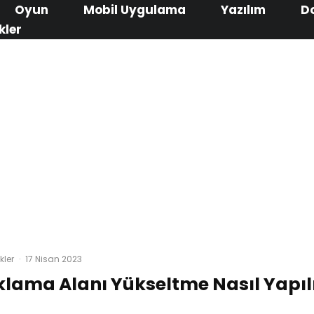
Oyun
Mobil Uygulama
Yazılım
D
kler
kler
·
17 Nisan 2023
klama Alanı Yükseltme Nasıl Yapıl