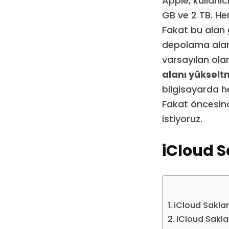
Apple, kullanıc
GB ve 2 TB. Her
Fakat bu alan g
depolama alanı
varsayılan ola
alanı yüksel
bilgisayarda h
Fakat öncesin
istiyoruz.
iCloud S
iCloud Sakla
iCloud Sakla