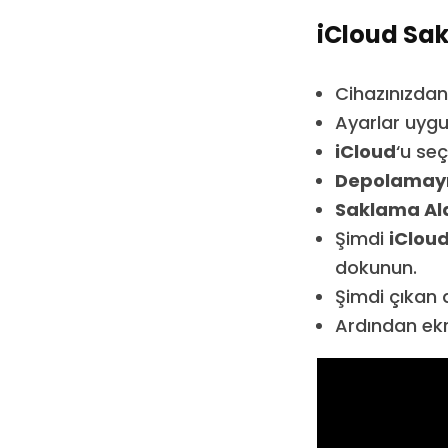
iCloud Sak
Cihazınızda
Ayarlar uygu
iCloud
‘u seç
Depolamayı
Saklama Ala
Şimdi
iClou
dokunun.
Şimdi çıkan 
Ardından ek