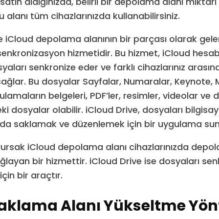
atın aldığınızda, belirli bir depolama alanı miktarı
 alanı tüm cihazlarınızda kullanabilirsiniz.
se iCloud depolama alanının bir parçası olarak gele
nkronizasyon hizmetidir. Bu hizmet, iCloud hesab
aları senkronize eder ve farklı cihazlarınız arasın
ağlar. Bu dosyalar Sayfalar, Numaralar, Keynote, 
ulamaların belgeleri, PDF’ler, resimler, videolar ve 
deki dosyalar olabilir. iCloud Drive, dosyaları bilgis
zda saklamak ve düzenlemek için bir uygulama sun
ursak iCloud depolama alanı cihazlarınızda depol
ağlayan bir hizmettir. iCloud Drive ise dosyaları s
in bir araçtır.
Saklama Alanı Yükseltme Yön