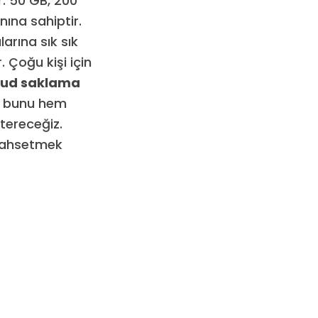
r: 50 GB, 200
nına sahiptir.
arına sık sık
 Çoğu kişi için
oud saklama
de bunu hem
tereceğiz.
 bahsetmek