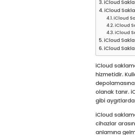
iCloud Sakla
iCloud Sakl
iCloud Sa
iCloud S
iCloud S
iCloud Sakla
iCloud Sakla
iCloud saklama
hizmetidir. Kul
depolamasına v
olanak tanır. i
gibi aygıtlarda
iCloud saklama 
cihazlar arası
anlamına gelmek