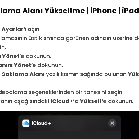
lama Alanı Yükseltme | iPhone | iPa
n
Ayarlar
‘ı açın.
lamasının üst kısmında görünen adınızın üzerine 
in.
 Yönet
‘e dokunun.
nını Yönet
‘e dokunun.
d Saklama Alanı
yazılı kısmın sağında bulunan
Yük
depolama seçeneklerinden bir tanesini seçin.
ranın aşağısındaki
iCloud+’a Yükselt
‘e dokunun.