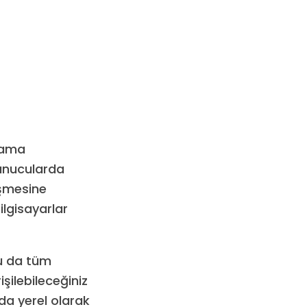
lama
 sunucularda
işmesine
ilgisayarlar
Bu da tüm
şilebileceğiniz
zda yerel olarak