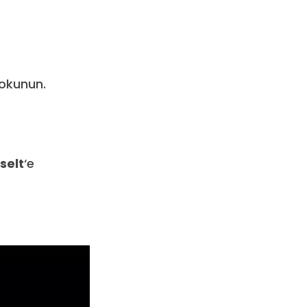
d
dokunun.
selt
‘e