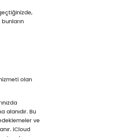
eçtiğinizde,
 bunların
hizmeti olan
rınızda
a alanıdır. Bu
yedeklemeler ve
anır. iCloud