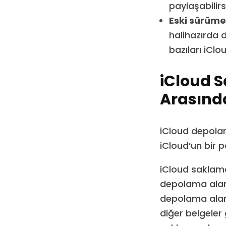
paylaşabilirsi
Eski sürüme
halihazırda 
bazıları iCl
iCloud S
Arasında
iCloud depolam
iCloud’un bir pa
iCloud saklama
depolama alanı
depolama alanı
diğer belgeler 