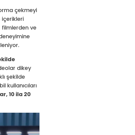
tforma çekmeyi
içerikleri
 filmlerden ve
n deneyimine
leniyor.
ekilde
ideolar dikey
lı şekilde
l kullanıcıları
r, 10 ila 20