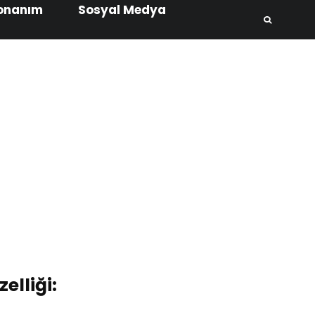
onanım
Sosyal Medya
elliği: