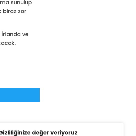
nıma sunulup
biraz zor
 İrlanda ve
kacak.
Gizliliğinize değer veriyoruz