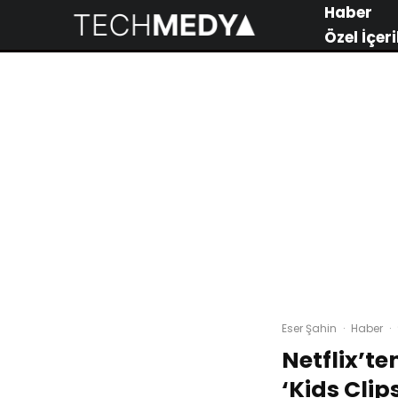
Haber
Özel İçeri
Eser Şahin
·
Haber
·
Netflix’te
‘Kids Clip