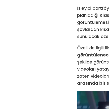
İzleyici portf
planladığı
Kids
görüntülemesin
şovlardan kısa 
sunulacak özel
Özellikle ilgili
görüntülenec
şekilde görüntü
videoları yatay
zaten videolar
arasında bir s