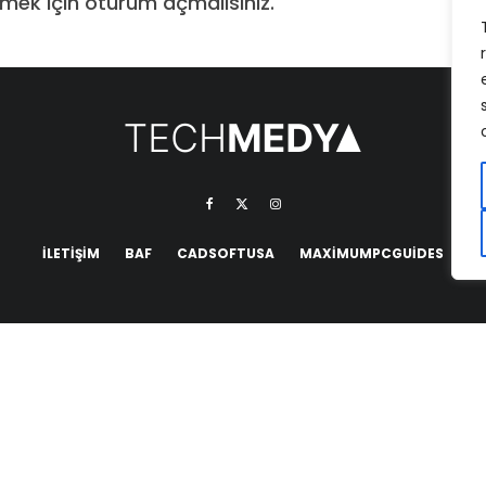
mek için
oturum açmalısınız
.
İLETIŞIM
BAF
CADSOFTUSA
MAXIMUMPCGUIDES