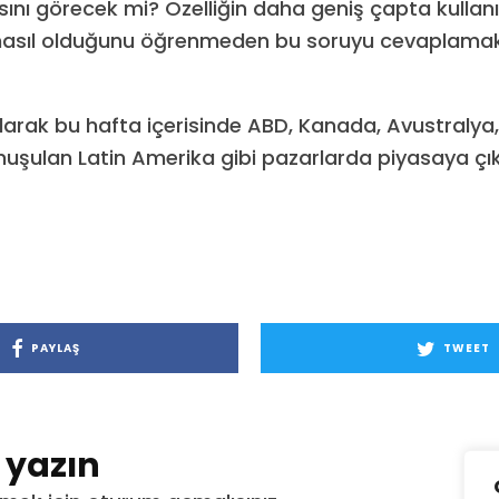
asını görecek mi? Özelliğin daha geniş çapta kulla
nasıl olduğunu öğrenmeden bu soruyu cevaplamak 
 olarak bu hafta içerisinde ABD, Kanada, Avustralya,
uşulan Latin Amerika gibi pazarlarda piyasaya çı
PAYLAŞ
TWEET
t yazın