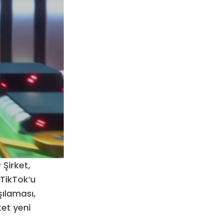
 Şirket,
 TikTok’u
şılaması,
ket yeni