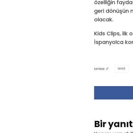
özelliğin fayd
geri dönüşün 
olacak.
Kids Clips, ilk
İspanyolca kon
VERGE
KAYNAK
Bir yanı