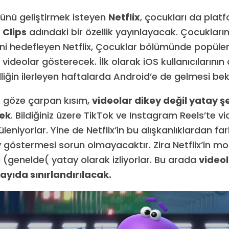
öyünü geliştirmek isteyen
Netflix
, çocukları da pla
 Clips
adındaki bir özellik yayınlayacak. Çocukların 
i hedefleyen Netflix, Çocuklar bölümünde popüler
videolar gösterecek. İlk olarak iOS kullanıcılarını
liğin ilerleyen haftalarda Android’e de gelmesi bek
 ilk göze çarpan kısım,
videolar dikey değil yatay ş
ek
. Bildiğiniz üzere TikTok ve Instagram Reels’te v
leniyorlar. Yine de Netflix’in bu alışkanlıklardan fark
 göstermesi sorun olmayacaktır. Zira Netflix’in mobi
ı (genelde( yatay olarak izliyorlar. Bu arada
videola
ayıda sınırlandırılacak.