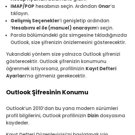
IMAP/POP
hesabınızı seçin. Ardından
Onar
‘a
tıklayın.
Gelişmiş Seçenekler
‘i genişletip ardından
‘
Hesabımı el ile (manuel) onarayım
‘ı seçin.
Parola bölümündeki göz simgesine tıkladığınızda
Outlook, size şifrenizin önizlemesini gösterecektir.
Yukarıdaki yöntem size yalnızca Outlook şifrenizi
gösterecektir. Outlook şifrenizin konumunu
öğrenmek istiyorsanız, profilinizin
Kayıt Defteri
Ayarları
‘na gitmeniz gerekecektir.
Outlook Şifresinin Konumu
Outlook’un 2010’dan bu yana modern sürümleri
profil bilgilerini, Outlook profilinizin
Dizin
dosyasına
kaydeder.
Kayıt Defteri Düzenleyicisi’ni başlatmak için