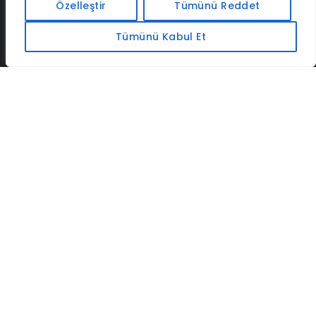
İLETIŞIM
BAF
CADSOFTUSA
MAXIMUMPCGUIDES
Özelleştir
Tümünü Reddet
Tümünü Kabul Et