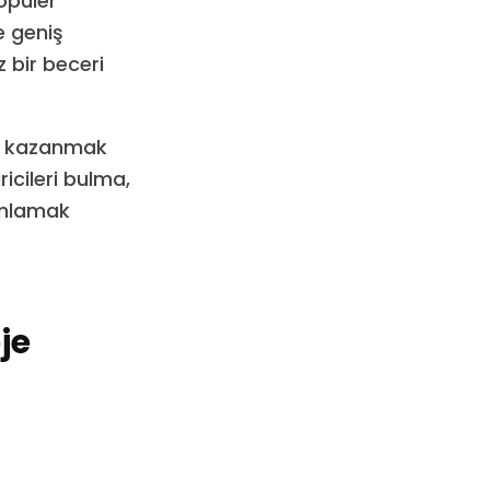
opüler
e geniş
 bir beceri
ra kazanmak
ricileri bulma,
amlamak
je