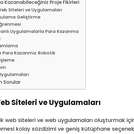
a Kazanabileceğiniz Proje Fikirleri
eb Siteleri ve Uygulamaları
gulama Geliştirme
ğrenmesi
banlı Uygulamalarla Para Kazanma
i
ramlama
le Para Kazanma: Robotik
 İşleme
on
Uygulamaları
n Sorular
b Siteleri ve Uygulamaları
ik web siteleri ve web uygulamaları oluşturmak i
renmesi kolay sözdizimi ve geniş kütüphane seçenekl