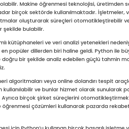
 olabilir. Makine öğrenmesi teknolojisi, üretimden s
adar birçok sektörde kullanılmaktadır. İşletmeler, v
malar oluşturarak süreçleri otomatikleştirebilir ve 
 şekilde bulabilir.
lı kütüphaneleri ve veri analizi yetenekleri neden
en popüler dillerden biri haline geldi. Python ile bü
 ve doğru bir şekilde analiz edebilen güçlü tahmin mo
iz.
neri algoritmaları veya online dolandırı tespit araçla
 kullanılabilir ve bunlar hizmet olarak sunularak p
r. Ayrıca birçok şirket süreçlerini otomatikleştirmek
 öğrenmesi çözümleri kullanarak pazarda rekabet
si için Python’u kullanan birçok başarılı işletme v