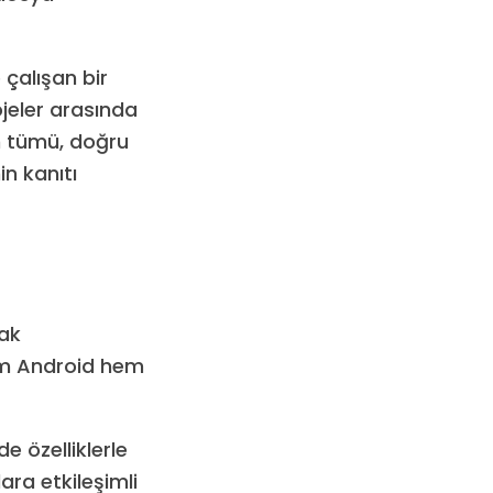
 çalışan bir
jeler arasında
in tümü, doğru
in kanıtı
rak
hem Android hem
de özelliklerle
ara etkileşimli