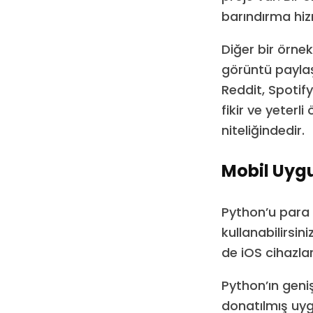
barındırma hiz
Diğer bir örne
görüntü paylaş
Reddit, Spotify
fikir ve yeterl
niteliğindedir.
Mobil Uyg
Python’u para 
kullanabilirsi
de iOS cihazlar
Python’ın geniş 
donatılmış uyg