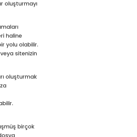
lar oluşturmayı
amaları
ri haline
 yolu olabilir.
veya sitenizin
arı oluşturmak
aza
ilir.
nüşmüş birçok
 dosya