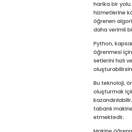
harika bir yolu
hizmetlerine k
öğrenen algorit
daha verimli bir
Python, kapsam
öğrenmesi için 
setlerini hızlı
oluşturabilirsin
Bu teknoloji, ö
oluşturmak için
kazandırılabili
tabanlı makine
etmektedir.
Makine öğrenme