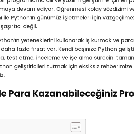
bir programlama dili ve yazılım geliştirme için en p
 olmaya devam ediyor. Öğrenmesi kolay sözdizimi v
 ile Python’ın günümüz işletmeleri için vazgeçilmez
şaşırtıcı değil.
hon’ın yeteneklerini kullanarak iş kurmak ve pa
 daha fazla fırsat var. Kendi başınıza Python gelişti
, test etme, inceleme ve işe alma sürecini tam
ython geliştiricileri tutmak için eksiksiz rehberimize
z.
le Para Kazanabileceğiniz Pro