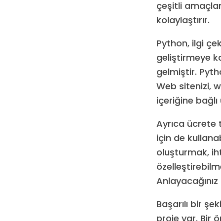
çeşitli amaçlar
kolaylaştırır.
Python, ilgi ç
geliştirmeye k
gelmiştir. Pyth
Web sitenizi, 
içeriğine bağlı
Ayrıca ücrete t
için de kullana
oluşturmak, iht
özelleştirebil
Anlayacağınız P
Başarılı bir ş
proje var. Bir 