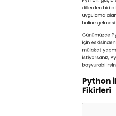
Python, güçlü 
dillerden biri
uygulama alanı
haline gelmesi 
Günümüzde Pyt
için eskisinden
mülakat yapma
istiyorsanız, P
başvurabilirsini
Python i
Fikirleri