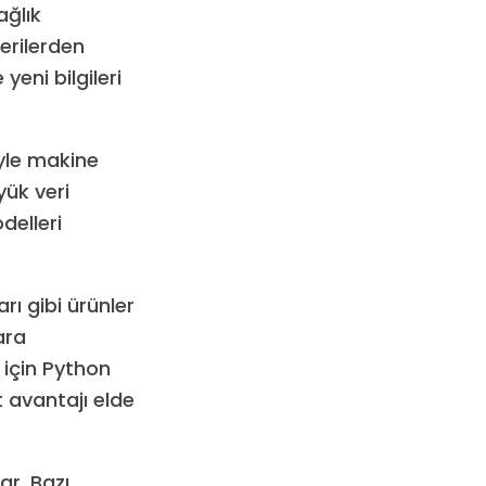
ağlık
erilerden
yeni bilgileri
iyle makine
yük veri
delleri
rı gibi ürünler
ara
 için Python
 avantajı elde
ar. Bazı