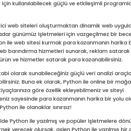
 için kullanılabilecek güçlü ve etkileşimli program
ekici web siteleri oluşturmaktan dinamik web uygul
adar günümüz işletmeleri için vazgeçilmez bir bece
on ile web sitesi kurmak para kazanmanın harika bir
web barındırma hizmetleri sunarak, reklam satarak 
 ürün ve hizmetler satarak para kazanabilirsiniz.
abi olarak sunabileceğiniz güçlü veri analizi araçl
bilirsiniz. Buna ek olarak, Python ile online bir mağ
iyaçlarınıza göre özellik ekleyebilmeniz ve siteyi
meniz sayesinde para kazanmanın harika bir yolu olab
ython ile olanaklar sınırsız!
ekilde Python ile yazılmış ve popüler işletmelere dö
örnek verecek olursak, aslen Python ile yazılmış bir