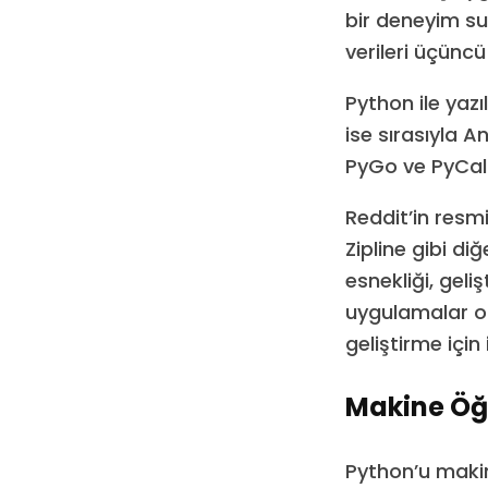
bir deneyim su
verileri üçüncü
Python ile yazı
ise sırasıyla 
PyGo ve PyCalc
Reddit’in resm
Zipline gibi di
esnekliği, geliş
uygulamalar o
geliştirme için i
Makine Öğ
Python’u maki