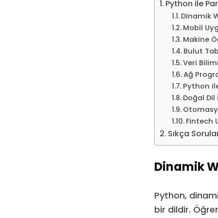
Python ile Par
Dinamik W
Mobil Uy
Makine Ö
Bulut Ta
Veri Bilim
Ağ Prog
Python i
Doğal Dil
Otomasy
Fintech 
Sıkça Sorula
Dinamik We
Python, dinam
bir dildir. Öğ