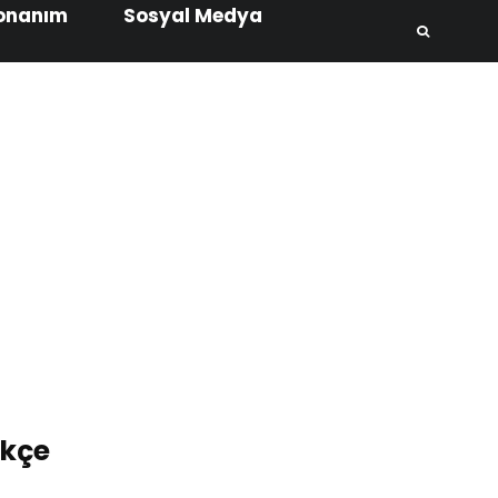
onanım
Sosyal Medya
rkçe