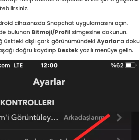
tebilirsiniz.
roid cihazınızda Snapchat uygulamasını açın.
ede bulunan
Bitmoji/Profil
simgesine dokunun.
 üstteki dişli çark görünümündeki
Ayarlar
‘a doku
 aşağı doğru kaydırıp
Destek
yazılı menüye gelin.