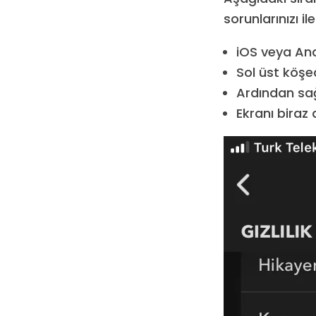
sorunlarınızı ile
iOS veya And
Sol üst köş
Ardından sağ
Ekranı biraz