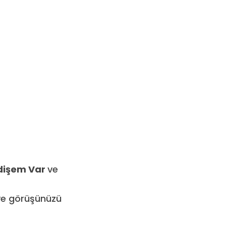
ndişem Var
ve
 ve görüşünüzü