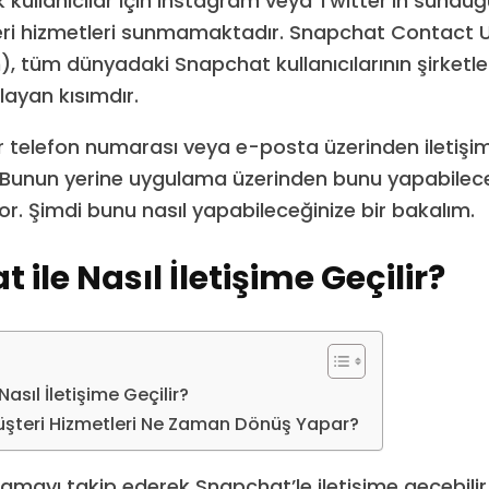
 kullanıcılar için Instagram veya Twitter’ın sunduğ
eri hizmetleri sunmamaktadır. Snapchat Contact U
), tüm dünyadaki Snapchat kullanıcılarının şirketle 
ayan kısımdır.
r telefon numarası veya e-posta üzerinden iletişi
Bunun yerine uygulama üzerinden bunu yapabileceğ
or. Şimdi bunu nasıl yapabileceğinize bir bakalım.
ile Nasıl İletişime Geçilir?
asıl İletişime Geçilir?
şteri Hizmetleri Ne Zaman Dönüş Yapar?
lamayı takip ederek Snapchat’le iletişime geçebilir