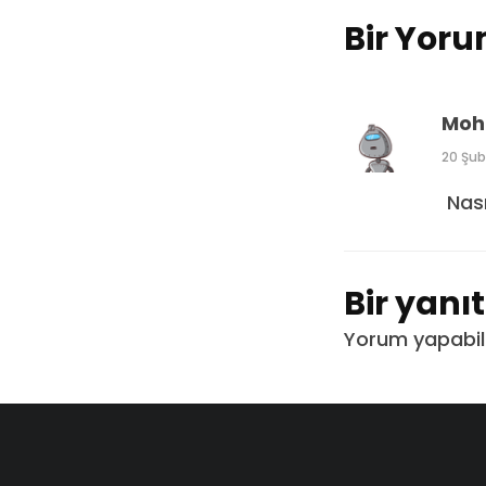
Bir Yor
Moh
20 Şub
Nası
Bir yanı
Yorum yapabil