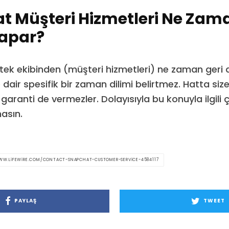
t Müşteri Hizmetleri Ne Zam
apar?
ek ekibinden (müşteri hizmetleri) ne zaman geri
 dair spesifik bir zaman dilimi belirtmez. Hatta size
aranti de vermezler. Dolayısıyla bu konuyla ilgili ç
asın.
WW.LIFEWIRE.COM/CONTACT-SNAPCHAT-CUSTOMER-SERVICE-4584117
PAYLAŞ
TWEET