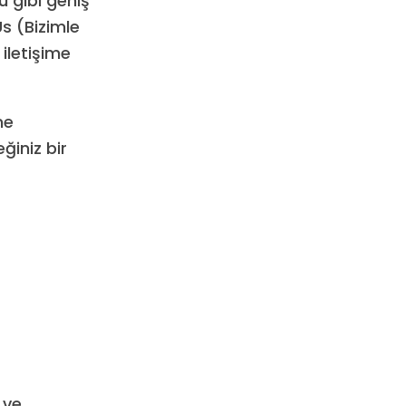
u gibi geniş
s (Bizimle
iletişime
me
iniz bir
 ve