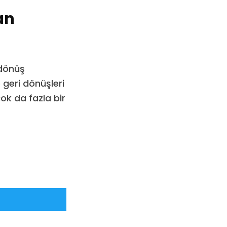
an
 dönüş
 geri dönüşleri
ok da fazla bir