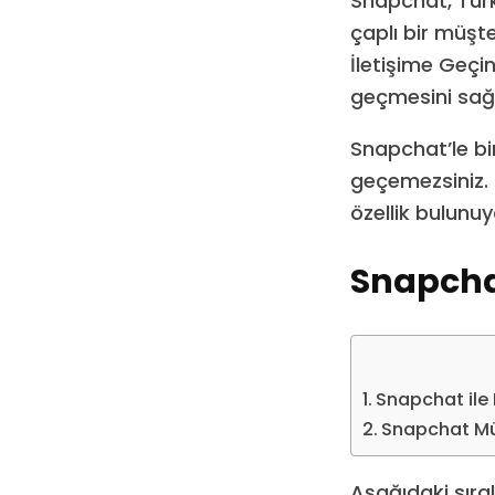
Snapchat, Türk
çaplı bir müşt
İletişime Geçin
geçmesini sağl
Snapchat’le bi
geçemezsiniz. 
özellik bulunuy
Snapchat 
Snapchat ile N
Snapchat Mü
Aşağıdaki sıra