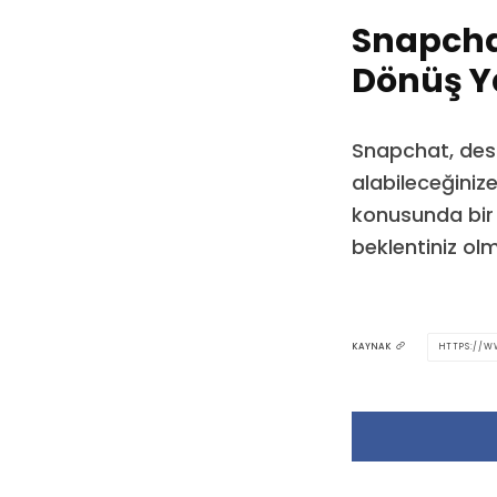
Snapcha
Dönüş Y
Snapchat, dest
alabileceğinize
konusunda bir g
beklentiniz olm
HTTPS://W
KAYNAK