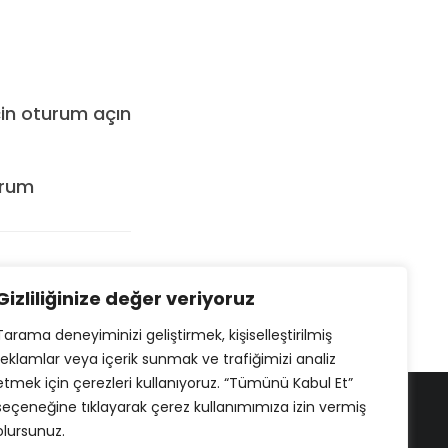
çin oturum açın
orum
Gizliliğinize değer veriyoruz
Tarama deneyiminizi geliştirmek, kişiselleştirilmiş
reklamlar veya içerik sunmak ve trafiğimizi analiz
etmek için çerezleri kullanıyoruz. “Tümünü Kabul Et”
seçeneğine tıklayarak çerez kullanımımıza izin vermiş
olursunuz.