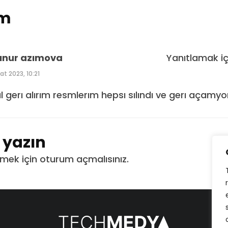
um
ınur azımova
Yanıtlamak i
at 2023, 10:21
l gerı alırım resmlerım hepsı sılındı ve gerı açamy
t yazın
mek için
oturum açmalısınız
.