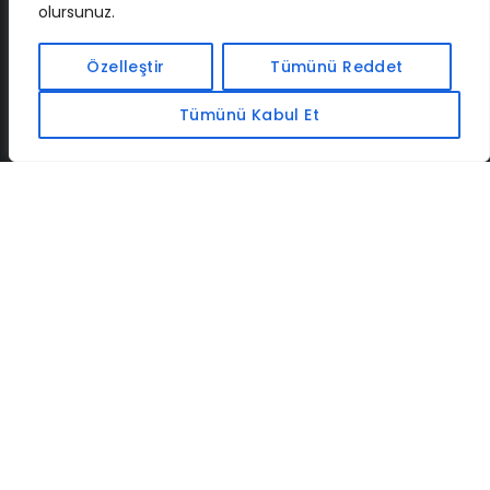
olursunuz.
İLETIŞIM
BAF
CADSOFTUSA
MAXIMUMPCGUIDES
Özelleştir
Tümünü Reddet
Tümünü Kabul Et