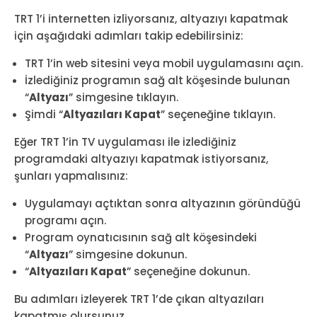
TRT 1’i internetten izliyorsanız, altyazıyı kapatmak
için aşağıdaki adımları takip edebilirsiniz:
TRT 1’in web sitesini veya mobil uygulamasını açın.
İzlediğiniz programın sağ alt köşesinde bulunan
“
Altyazı
” simgesine tıklayın.
Şimdi “
Altyazıları Kapat
” seçeneğine tıklayın.
Eğer TRT 1’in TV uygulaması ile izlediğiniz
programdaki altyazıyı kapatmak istiyorsanız,
şunları yapmalısınız:
Uygulamayı açtıktan sonra altyazının göründüğü
programı açın.
Program oynatıcısının sağ alt köşesindeki
“
Altyazı
” simgesine dokunun.
“
Altyazıları Kapat
” seçeneğine dokunun.
Bu adımları izleyerek TRT 1’de çıkan altyazıları
kapatmış olursunuz.