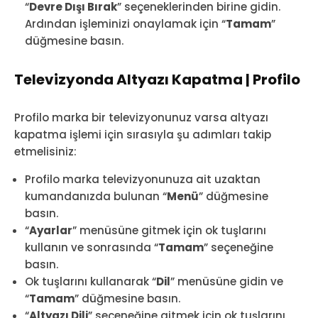
“
Devre Dışı Bırak
” seçeneklerinden birine gidin.
Ardından işleminizi onaylamak için “
Tamam
”
düğmesine basın.
Televizyonda Altyazı Kapatma | Profilo
Profilo marka bir televizyonunuz varsa altyazı
kapatma işlemi için sırasıyla şu adımları takip
etmelisiniz:
Profilo marka televizyonunuza ait uzaktan
kumandanızda bulunan “
Menü
” düğmesine
basın.
“
Ayarlar
” menüsüne gitmek için ok tuşlarını
kullanın ve sonrasında “
Tamam
” seçeneğine
basın.
Ok tuşlarını kullanarak “
Dil
” menüsüne gidin ve
“
Tamam
” düğmesine basın.
“
Altyazı Dili
” seçeneğine gitmek için ok tuşlarını