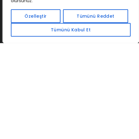
olursunuz.
İLETIŞIM
BAF
CADSOFTUSA
MAXIMUMPCGUIDES
Özelleştir
Tümünü Reddet
Tümünü Kabul Et