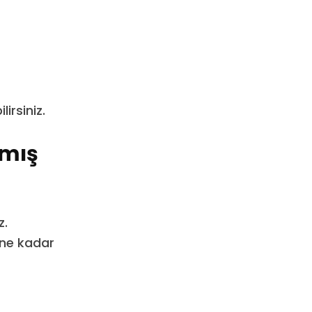
irsiniz.
lmış
z.
lene kadar