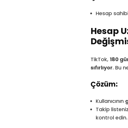
Hesap sahibiy
Hesap Uz
Değişmiş
TikTok,
180 gü
sıfırlıyor
. Bu n
Çözüm:
Kullanıcının
g
Takip listen
kontrol edin.