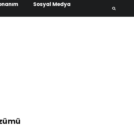
onanım
Sosyal Medya
özümü