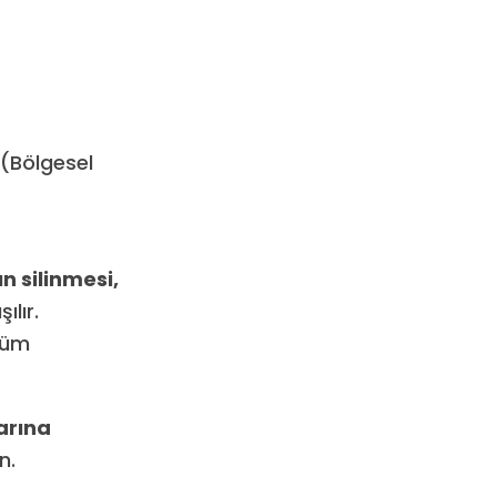
(Bölgesel
 silinmesi,
ılır.
züm
arına
n.