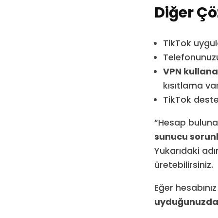
Diğer Ç
TikTok uygul
Telefonunuzu
VPN kullana
kısıtlama va
TikTok destek
“Hesap buluna
sunucu sorunla
Yukarıdaki adı
üretebilirsiniz.
Eğer hesabınız
uyduğunuzda