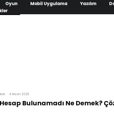
Oyun
Mobil Uygulama
Yazılım
D
kler
kler
·
4 Nisan 2025
a Hesap Bulunamadı Ne Demek? Ç