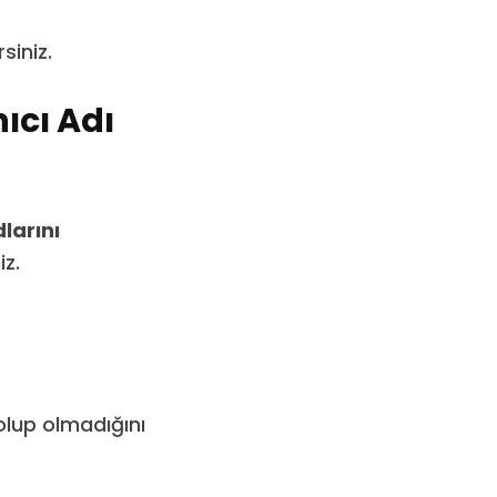
siniz.
ıcı Adı
larını
iz.
lup olmadığını