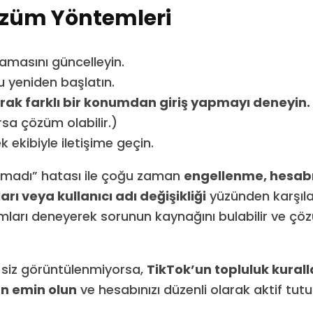
özüm Yöntemleri
amasını güncelleyin.
 yeniden başlatın.
rak farklı bir konumdan giriş yapmayı deneyin.
rsa çözüm olabilir.)
 ekibiyle iletişime geçin.
madı” hatası ile çoğu zaman
engellenme, hesabın
rı veya kullanıcı adı değişikliği
yüzünden karşılaş
mları deneyerek sorunun kaynağını bulabilir ve çö
 siz görüntülenmiyorsa,
TikTok’un topluluk kurall
n emin olun
ve hesabınızı düzenli olarak aktif tutu