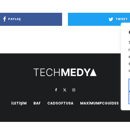
PAYLAŞ
TWEET
İLETIŞIM
BAF
CADSOFTUSA
MAXIMUMPCGUIDES