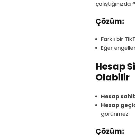
çalıştığınızda
Çözüm:
Farklı bir Ti
Eğer engellen
Hesap Si
Olabilir
Hesap sahibi
Hesap geçici
görünmez.
Çözüm: