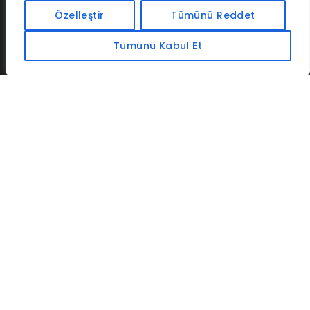
İLETIŞIM
BAF
CADSOFTUSA
MAXIMUMPCGUIDES
Özelleştir
Tümünü Reddet
Tümünü Kabul Et