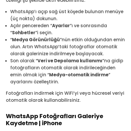
özelliği şu şekilde aktif edebilirsiniz:
WhatsApp’ı açıp sağ üst köşede bulunan menüye
(üç nokta) dokunun.
Açılır pencereden “
Ayarlar
”ı ve sonrasında
“
Sohbetler
”i seçin.
“
Medya Görünürlüğü
”nün etkin olduğundan emin
olun. Artın WhatsApp’taki fotoğraflar otomatik
olarak galerinize indirilmeye başlayacak.
Son olarak “
Veri ve Depolama kullanımı
”na gidip
fotoğrafların otomatik olarak indirileceğinden
emin olmak için “
Medya-otomatik indirme
”
ayarlarını özelleştirin.
Fotoğrafları indirmek için WiFi’yi veya hücresel veriyi
otomatik olarak kullanabilirsiniz.
WhatsApp Fotoğrafları Galeriye
Kaydetme | iPhone