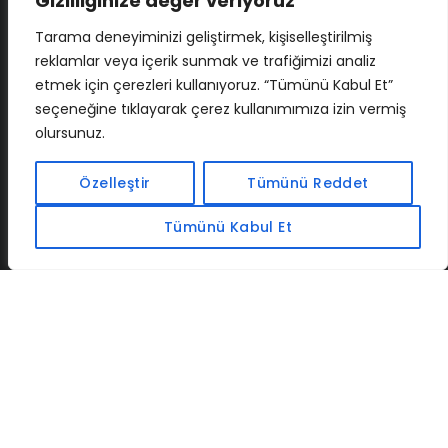
Gizliliğinize değer veriyoruz
Tarama deneyiminizi geliştirmek, kişiselleştirilmiş
reklamlar veya içerik sunmak ve trafiğimizi analiz
etmek için çerezleri kullanıyoruz. “Tümünü Kabul Et”
seçeneğine tıklayarak çerez kullanımımıza izin vermiş
olursunuz.
İLETIŞIM
BAF
CADSOFTUSA
MAXIMUMPCGUIDES
Özelleştir
Tümünü Reddet
Tümünü Kabul Et