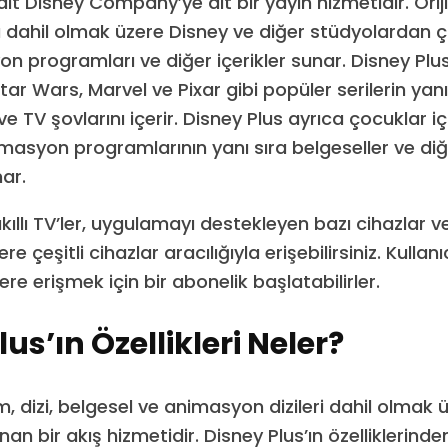
lt Disney Company’ye ait bir yayın hizmetidir. Orij
dahil olmak üzere Disney ve diğer stüdyolardan ço
zyon programları ve diğer içerikler sunar. Disney Pl
Star Wars, Marvel ve Pixar gibi popüler serilerin yanı
ve TV şovlarını içerir. Disney Plus ayrıca çocuklar iç
masyon programlarının yanı sıra belgeseller ve diğ
nar.
kıllı TV’ler, uygulamayı destekleyen bazı cihazlar v
e çeşitli cihazlar aracılığıyla erişebilirsiniz. Kullanı
lere erişmek için bir abonelik başlatabilirler.
us’ın Özellikleri Neler?
lm, dizi, belgesel ve animasyon dizileri dahil olmak 
unan bir akış hizmetidir. Disney Plus’ın özelliklerinde