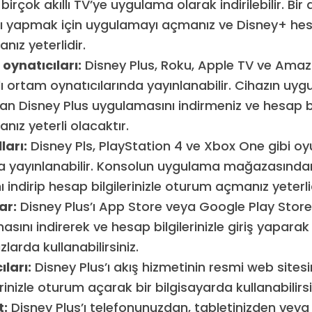
irçok akıllı TV’ye uygulama olarak indirilebilir. Bir a
ı yapmak için uygulamayı açmanız ve Disney+ hesap
ız yeterlidir.
 oynatıcıları:
Disney Plus, Roku, Apple TV ve Amazo
lı ortam oynatıcılarında yayınlanabilir. Cihazın uy
 Disney Plus uygulamasını indirmeniz ve hesap bil
ız yeterli olacaktır.
ları:
Disney Pls, PlayStation 4 ve Xbox One gibi oy
a yayınlanabilir. Konsolun uygulama mağazasında
indirip hesap bilgilerinizle oturum açmanız yeterlid
ar:
Disney Plus’ı App Store veya Google Play Stor
sını indirerek ve hesap bilgilerinizle giriş yaparak
larda kullanabilirsiniz.
ları:
Disney Plus’ı akış hizmetinin resmi web sitesi
rinizle oturum açarak bir bilgisayarda kullanabilirsi
:
Disney Plus’ı telefonunuzdan, tabletinizden veya