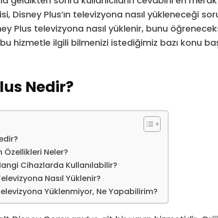
a geldikten sonra kullanıcıların cevabını en merak 
si, Disney Plus’ın televizyona nasıl yükleneceği so
ey Plus televizyona nasıl yüklenir, bunu öğreneceks
u hizmetle ilgili bilmenizi istediğimiz bazı konu baş
lus Nedir?
edir?
 Özellikleri Neler?
angi Cihazlarda Kullanılabilir?
Televizyona Nasıl Yüklenir?
Televizyona Yüklenmiyor, Ne Yapabilirim?