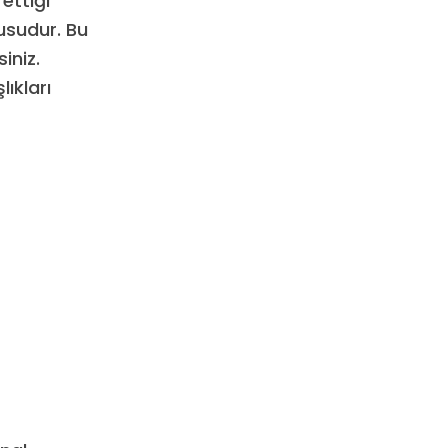
ettiği
rusudur. Bu
iniz.
lıkları