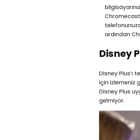
bilgisayarını
Chromecast’ı
telefonunuza
ardından Chr
Disney P
Disney Plus’ı t
için izlemeniz 
Disney Plus uy
gelmiyor.