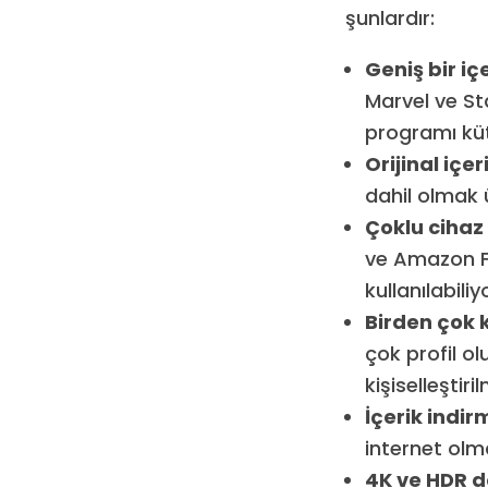
şunlardır:
Geniş bir iç
Marvel ve Sta
programı kü
Orijinal içer
dahil olmak ü
Çoklu cihaz
ve Amazon Fi
kullanılabiliy
Birden çok ku
çok profil ol
kişiselleştiri
İçerik indir
internet olm
4K ve HDR d