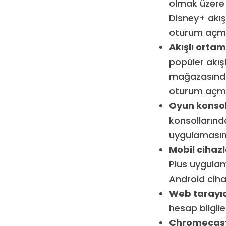
olmak üzere b
Disney+ akış
oturum açman
Akışlı ortam
popüler akış
mağazasından
oturum açman
Oyun konsol
konsollarınd
uygulamasını 
Mobil cihazl
Plus uygulama
Android cihaz
Web tarayıcı
hesap bilgile
Chromecast