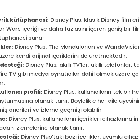
erik kütüphanesi:
Disney Plus, klasik Disney filmleri,
r Wars içeriği ve daha fazlasını içeren geniş bir fi
tüphanesi sunar.
ikler:
Disney Plus, The Mandalorian ve WandaVision 
zere kendi orijinal içeriklerini de üretmektedir.
 desteği:
Disney Plus, akıllı TV’ler, akıllı telefonlar, 
re TV gibi medya oynatıcılar dahil olmak üzere çeş
or.
llanıcı profili:
Disney Plus, kullanıcıların tek bir 
uşturmasına olanak tanır. Böylelikle her aile üyesin
lmiş önerileri ve izleme geçmişi olabilir.
me:
Disney Plus, kullanıcıların içerikleri cihazlarına 
adan izlemelerine olanak tanır.
esteği:
Disney Plus’taki bazı içerikler, uyumlu ciha