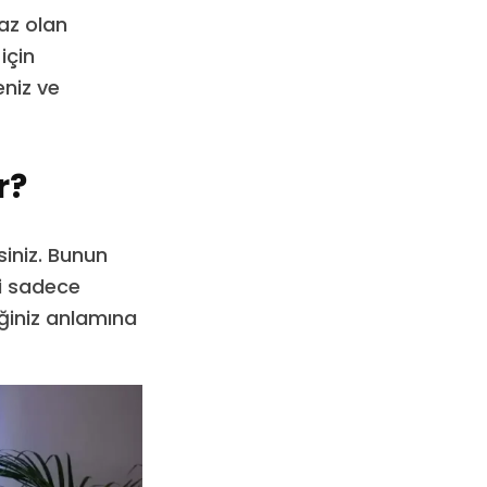
haz olan
için
eniz ve
r?
siniz. Bunun
ni sadece
ğiniz anlamına