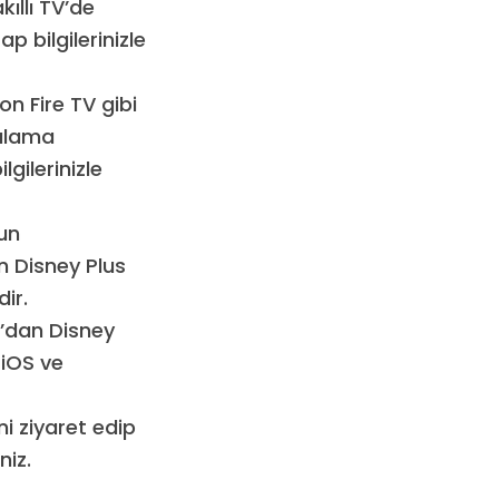
kıllı TV’de
 bilgilerinizle
n Fire TV gibi
gulama
gilerinizle
un
n Disney Plus
ir.
e’dan Disney
 iOS ve
ni ziyaret edip
niz.