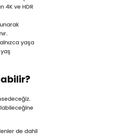
yan 4K ve HDR
sunarak
ır.
yalnızca yaşa
 yaş
abilir?
ahsedeceğiz.
ılabileceğine
enler de dahil