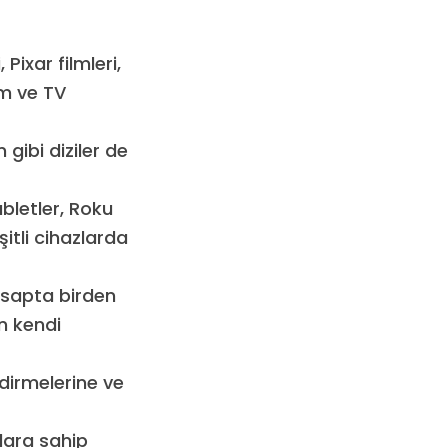
 Pixar filmleri,
lm ve TV
gibi diziler de
tabletler, Roku
itli cihazlarda
hesapta birden
in kendi
indirmelerine ve
zlara sahip