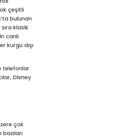
inal
k çeşitli
us’ta bulunan
 sıra klasik
in canlı
er kurgu dışı
e telefonlar
cılar, Disney
üzere çok
n bazıları