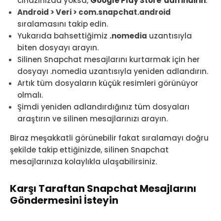
cihazınızda yoksa,
Google Play Store’dan indirin
.
Android > Veri > com.snapchat.android
sıralamasını takip edin.
Yukarıda bahsettiğimiz
.nomedia
uzantısıyla
biten dosyayı arayın.
Silinen Snapchat mesajlarını kurtarmak için her
dosyayı .nomedia uzantısıyla yeniden adlandırın.
Artık tüm dosyaların küçük resimleri görünüyor
olmalı.
Şimdi yeniden adlandırdığınız tüm dosyaları
araştırın ve silinen mesajlarınızı arayın.
Biraz meşakkatli görünebilir fakat sıralamayı doğru
şekilde takip ettiğinizde, silinen Snapchat
mesajlarınıza kolaylıkla ulaşabilirsiniz.
Karşı Taraftan Snapchat Mesajlarını
Göndermesini İsteyin