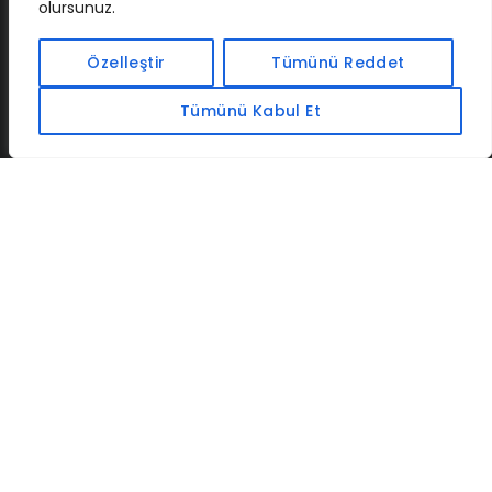
olursunuz.
İLETIŞIM
BAF
CADSOFTUSA
MAXIMUMPCGUIDES
Özelleştir
Tümünü Reddet
Tümünü Kabul Et