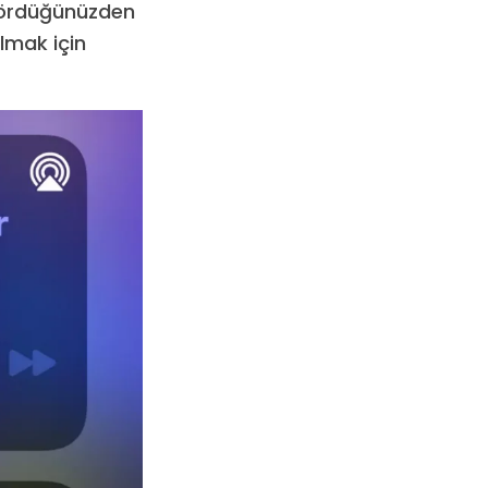
 gördüğünüzden
lmak için