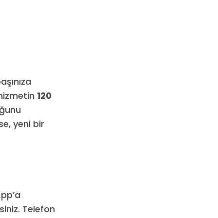
başınıza
 hizmetin
120
uğunu
e, yeni bir
App’a
niz. Telefon