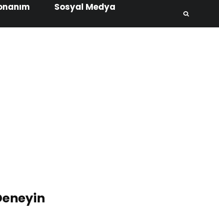
onanım
Sosyal Medya
Deneyin