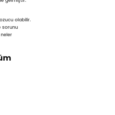
e gelmiştir.
ozucu olabilir.
e sorunu
 neler
züm