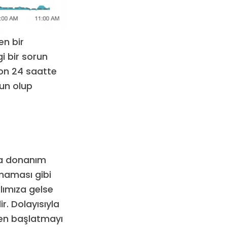
en bir
i bir sorun
son 24 saatte
run olup
ya donanım
şmaması gibi
lımıza gelse
r. Dolayısıyla
den başlatmayı