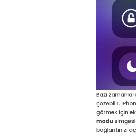
Bazı zamanlard
çözebilir. iPh
görmek için ek
modu
simgesi
bağlantınızı a