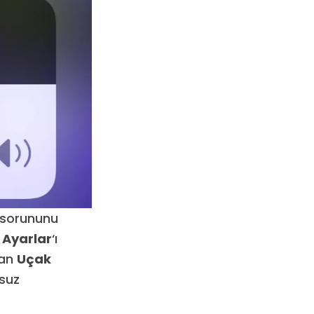
ı sorununu
ı Ayarlar
‘ı
dan
Uçak
suz