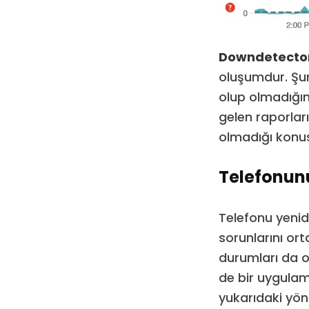
Downdetecto
oluşumdur. Şur
olup olmadığını
gelen raporları
olmadığı konusu
Telefonun
Telefonu yenid
sorunlarını or
durumları da o
de bir uygulama
yukarıdaki yön