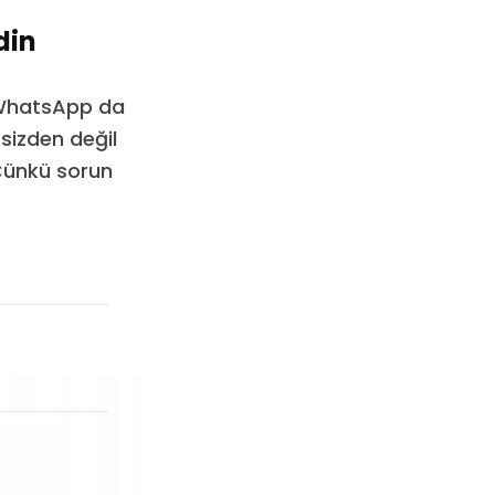
din
 WhatsApp da
 sizden değil
Çünkü sorun