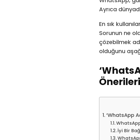
WhatsApp, günü
Ayrıca dünyad
En sık kullanıl
Sorunun ne old
çözebilmek adı
olduğunu aşağı
‘WhatsA
Öneriler
‘WhatsApp Aç
WhatsApp 
İyi Bir B
WhatsApp’