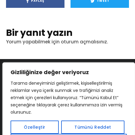
PAYLAŞ
TWEET
Bir yanıt yazın
Yorum yapabilmek için
oturum açmalısınız
.
Gizliliğinize değer veriyoruz
Tarama deneyiminizi geliştirmek, kişiselleştirilmiş
reklamlar veya içerik sunmak ve trafiğimizi analiz
etmek için çerezleri kullanıyoruz. “Tümünü Kabul Et”
seçeneğine tıklayarak çerez kullanımımıza izin vermiş
olursunuz.
İLETIŞIM
BAF
CADSOFTUSA
MAXIMUMPCGUIDES
Özelleştir
Tümünü Reddet