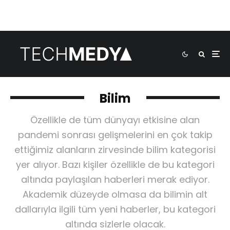
Bilim
Özellikle de tüm dünyayı etkisine alan
pandemi sonrası gelişmelerini en çok takip
ettiğimiz alanların zirvesinde bilim kategorisi
yer alıyor. Bazı kişiler özellikle de bu kategori
altında paylaşılan haberleri merak ediyor.
Akademik düzeyde olmasa da bilimin alt
dallarıyla ilgili tüm yeni haberler, bu kategori
altında sizlerle olacak.