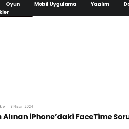
Oyun
Mobil Uygulama
Yazılım
D
kler
kler
·
8 Nisan 2024
 Alınan iPhone’daki FaceTime Sor