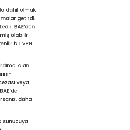
da dahil olmak
malar getirdi.
edir. BAE’den
iş olabilir
enilir bir VPN
rdımcı olan
rının
 cezası veya
 BAE’de
orsanız, daha
ıda sunucuya
ı