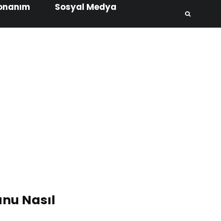
onanım
Sosyal Medya
unu Nasıl