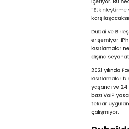
içeriyor. Bu n
“Etkinleştirme 
karşılaşacaksın
Dubai ve Birleş
erişemiyor. iP
kısıtlamalar n
dışına seyahat
2021 yılında F
kısıtlamalar bi
yaşandı ve 24 
bazı VoIP yasak
tekrar uygula
çalışmıyor.