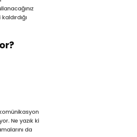
ullanacağınız
kaldırdığı
or?
lekomünikasyon
or. Ne yazık ki
amalarını da