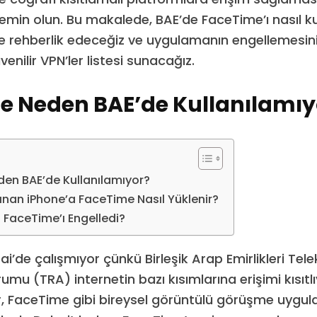
emin olun. Bu makalede, BAE’de FaceTime’ı nasıl k
 rehberlik edeceğiz ve uygulamanın engellemesini 
enilir VPN’ler listesi sunacağız.
e Neden BAE’de Kullanılamıy
en BAE’de Kullanılamıyor?
ınan iPhone’a FaceTime Nasıl Yüklenir?
FaceTime’ı Engelledi?
i’de çalışmıyor çünkü Birleşik Arap Emirlikleri Te
u (TRA) internetin bazı kısımlarına erişimi kısıtlıy
r, FaceTime gibi bireysel görüntülü görüşme uygul