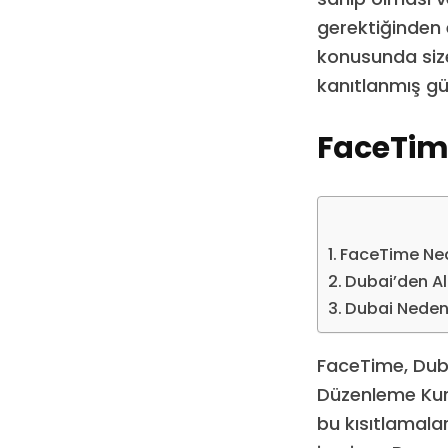
gerektiğinden 
konusunda size
kanıtlanmış güv
FaceTim
FaceTime Ned
Dubai’den Al
Dubai Neden 
FaceTime, Duba
Düzenleme Kurum
bu kısıtlamala