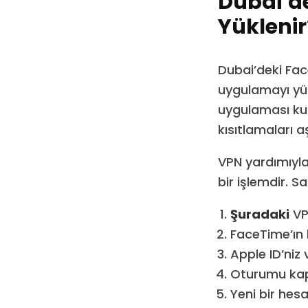
Dubai’de
Yüklenir
Dubai’deki Fac
uygulamayı yük
uygulaması ku
kısıtlamaları aş
VPN yardımıyla
bir işlemdir. 
Şuradaki
VPN
FaceTime’ın k
Apple ID’niz
Oturumu kap
Yeni bir hes