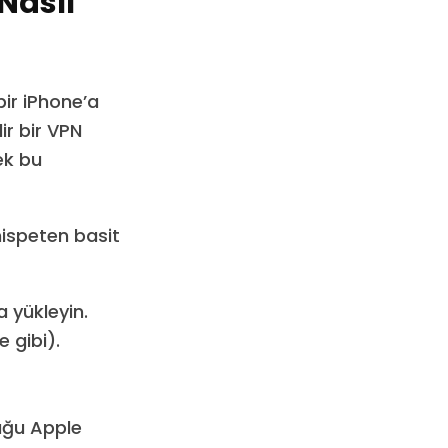
Nasıl
ir iPhone’a
ir bir VPN
ek bu
nispeten basit
 yükleyin.
e gibi).
duğu Apple