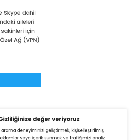
 Skype dahil
daki aileleri
akinleri için
 Özel Ağ (VPN)
Gizliliğinize değer veriyoruz
Tarama deneyiminizi geliştirmek, kişiselleştirilmiş
reklamlar veya içerik sunmak ve trafiğimizi analiz