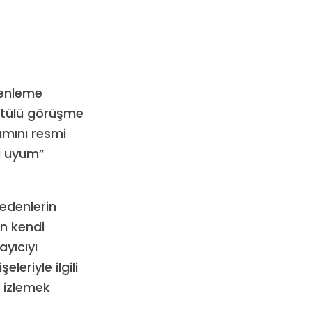
zenleme
ntülü görüşme
ımını resmi
ci uyum”
edenlerin
in kendi
ayıcıyı
eleriyle ilgili
ı izlemek