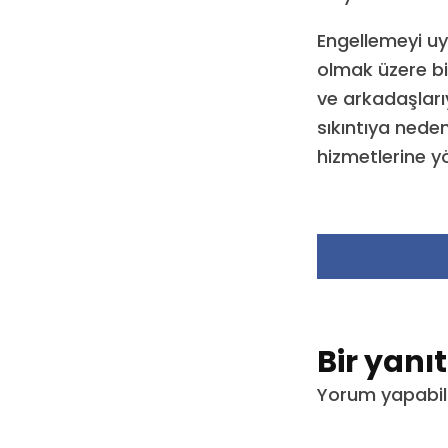
Engellemeyi u
olmak üzere bir
ve arkadaşlarıy
sıkıntıya nede
hizmetlerine yö
Bir yanı
Yorum yapabil