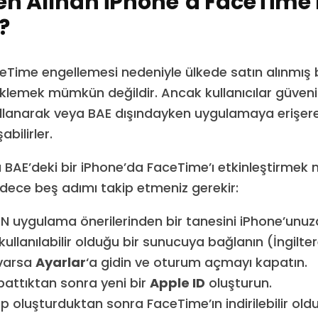
n Alınan iPhone’a FaceTime 
?
eTime engellemesi nedeniyle ülkede satın alınmış b
lemek mümkün değildir. Ancak kullanıcılar güvenil
llanarak veya BAE dışındayken uygulamaya erişer
abilirler.
 BAE’deki bir iPhone’da FaceTime’ı etkinleştirmek 
Sadece beş adımı takip etmeniz gerekir:
 uygulama önerilerinden bir tanesini iPhone’unuza
ullanılabilir olduğu bir sunucuya bağlanın (İngilter
 varsa
Ayarlar
‘a gidin ve oturum açmayı kapatın.
attıktan sonra yeni bir
Apple ID
oluşturun.
ap oluşturduktan sonra FaceTime’ın indirilebilir ol