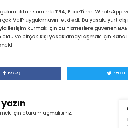
ygulamaktan sorumlu TRA, FaceTime, WhatsApp ve
çok VoIP uygulamasını etkiledi. Bu yasak, yurt dışın
la iletişim kurmak için bu hizmetlere güvenen BAE s
n oldu ve birçok kişi yasaklamayı aşmak için Sanal
neldi.
PAYLAŞ
TWEET
t yazın
mek için
oturum açmalısınız
.