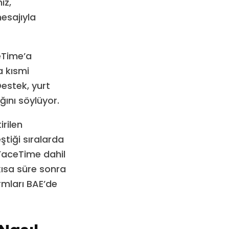
ız,
mesajıyla
ceTime’a
a kısmi
estek, yurt
ını söylüyor.
rilen
ştiği sıralarda
 FaceTime dahil
 kısa süre sonra
mları BAE’de