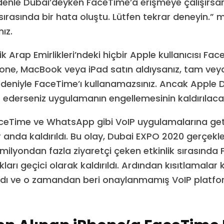
edenle Dubai’deyken FaceTime’a erişmeye çalışırsan
sırasında bir hata oluştu. Lütfen tekrar deneyin.” 
ız.
ik Arap Emirlikleri’ndeki hiçbir Apple kullanıcısı Fa
hone, MacBook veya iPad satın aldıysanız, tam vey
edeniyle FaceTime’ı kullanamazsınız. Ancak Apple D
 ederseniz uygulamanın engellemesinin kaldırılacağ
aceTime ve WhatsApp gibi VoIP uygulamalarına geti
r anda kaldırıldı. Bu olay, Dubai EXPO 2020 gerçekle
milyondan fazla ziyaretçi çeken etkinlik sırasında
ları geçici olarak kaldırıldı. Ardından kısıtlamalar
ndı ve o zamandan beri onaylanmamış VoIP platfor