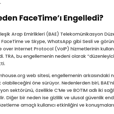
.
den FaceTime’ı Engelledi?
Birleşik Arap Emirlikleri (BAE) Telekomünikasyon Dü
 FaceTime ve Skype, WhatsApp gibi Sesli ve görü
 over Internet Protocol (VoIP) hizmetlerinin kullan
di. TRA, bu engellemenin nedeni olarak “düzenleyi
ti.
house.org web sitesi, engellemenin arkasındaki n
olabileceğini öne sürüyor. Nedenlerden biri, BAE’n
on sektörünü, özellikle C’Me ve BOTIM adlı iki sağl
r. Diğer bir neden ise gizlilik ve ulusal güvenlik endiş
gözetleme amaçlı kullanıcı etkinliğini ve konuşmalar