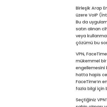
Birleşik Arap 
üzere VoIP (İn
Bu da uygulama
satın alınan c
veya kullanmaya
çözümü bu soru
VPN, FaceTime
mükemmel bir a
engellemesini 
hatta hapis cez
FaceTime’ın en
fazla bilgi içi
Seçtiğiniz VPN’
sahip olması v