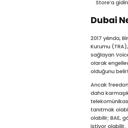
Store’a gidin
Dubai Ne
2017 yılında, 
Kurumu (TRA),
sağlayan Voice
olarak engelle
olduğunu belirt
Ancak freedom
daha karmaşık 
telekomünikasy
tanıtmak olabili
olabilir; BAE, 
istiyor olabilir.