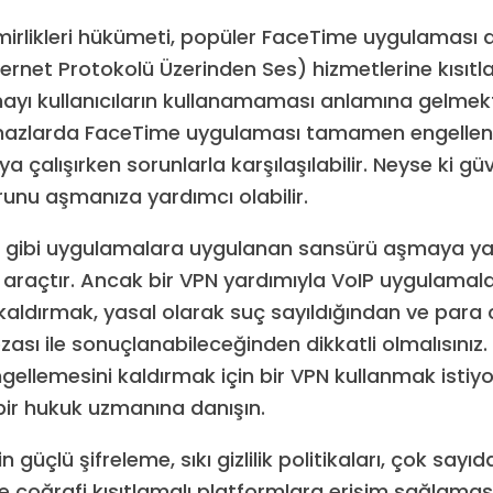
Emirlikleri hükümeti, popüler FaceTime uygulaması 
ternet Protokolü Üzerinden Ses) hizmetlerine kısıtla
yı kullanıcıların kullanamaması anlamına gelmekt
ihazlarda FaceTime uygulaması tamamen engellenm
 çalışırken sorunlarla karşılaşılabilir. Neyse ki güv
nu aşmanıza yardımcı olabilir.
 gibi uygulamalara uygulanan sansürü aşmaya ya
raçtır. Ancak bir VPN yardımıyla VoIP uygulamala
kaldırmak, yasal olarak suç sayıldığından ve para
ası ile sonuçlanabileceğinden dikkatli olmalısınız.
gellemesini kaldırmak için bir VPN kullanmak istiy
n bir hukuk uzmanına danışın.
in güçlü şifreleme, sıkı gizlilik politikaları, çok say
e coğrafi kısıtlamalı platformlara erişim sağlamas