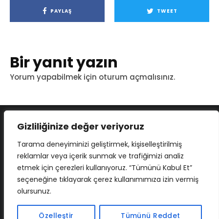
PAYLAŞ
TWEET
Bir yanıt yazın
Yorum yapabilmek için
oturum açmalısınız
.
Gizliliğinize değer veriyoruz
Tarama deneyiminizi geliştirmek, kişiselleştirilmiş
reklamlar veya içerik sunmak ve trafiğimizi analiz
etmek için çerezleri kullanıyoruz. “Tümünü Kabul Et”
seçeneğine tıklayarak çerez kullanımımıza izin vermiş
olursunuz.
İLETIŞIM
BAF
CADSOFTUSA
MAXIMUMPCGUIDES
Özelleştir
Tümünü Reddet