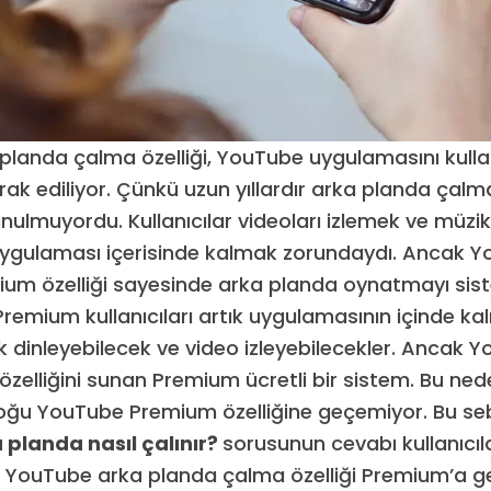
planda çalma özelliği, YouTube uygulamasını kull
ak ediliyor. Çünkü uzun yıllardır arka planda çalma
unulmuyordu. Kullanıcılar videoları izlemek ve müzik
uygulaması içerisinde kalmak zorundaydı. Ancak Y
um özelliği sayesinde arka planda oynatmayı sis
Premium kullanıcıları artık uygulamasının içinde k
dinleyebilecek ve video izleyebilecekler. Ancak 
zelliğini sunan Premium ücretli bir sistem. Bu ned
 çoğu YouTube Premium özelliğine geçemiyor. Bu se
planda nasıl çalınır?
sorusunun cevabı kullanıcıl
r. YouTube arka planda çalma özelliği Premium’a