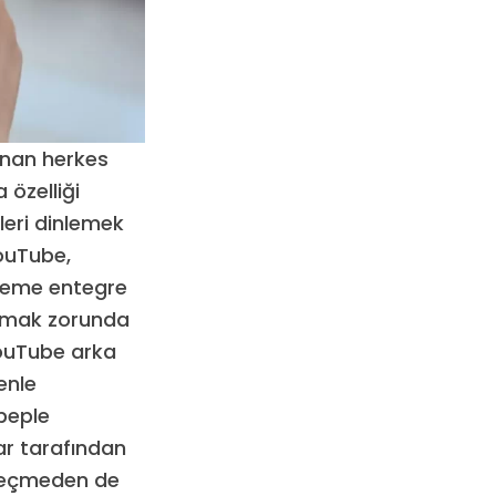
anan herkes
 özelliği
leri dinlemek
ouTube,
teme entegre
almak zorunda
YouTube arka
enle
beple
ar tarafından
 geçmeden de