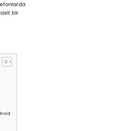
lefonlarda
asit bir
droid