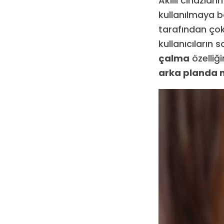
Akıllı cihazla
kullanılmaya ba
tarafından çok 
kullanıcıların
çalma
özelliği
arka planda m