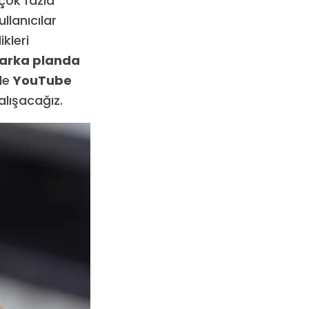
çok fazla
llanıcılar
kleri
arka planda
 de
YouTube
lışacağız.