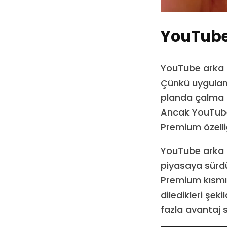
YouTube
YouTube arka p
Çünkü uygulama
planda çalma ö
Ancak YouTube
Premium özelliğ
YouTube arka p
piyasaya sürdü
Premium kısmın
diledikleri şek
fazla avantaj 