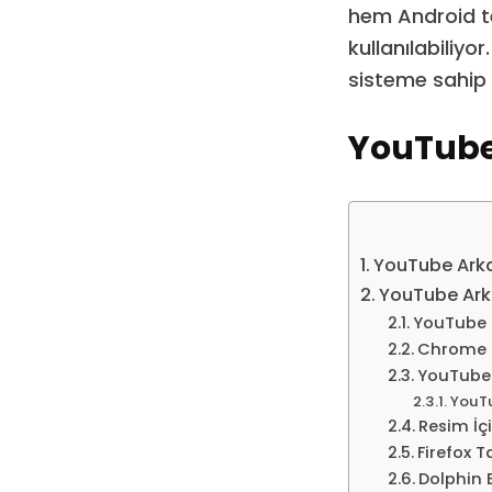
hem Android te
kullanılabiliy
sisteme sahip 
YouTube
YouTube Arka
YouTube Ark
YouTube 
Chrome T
YouTube 
YouTu
Resim İç
Firefox 
Dolphin 