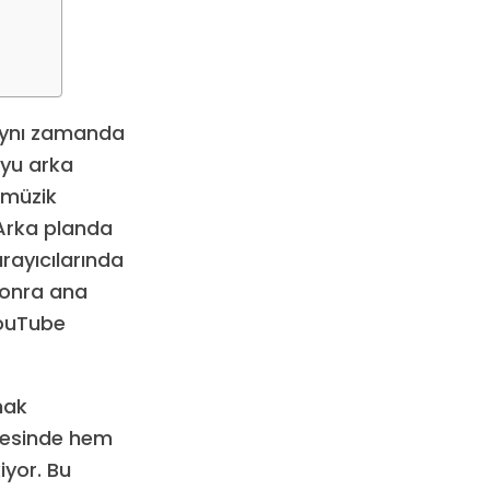
aynı zamanda
oyu arka
 müzik
. Arka planda
rayıcılarında
 sonra ana
YouTube
mak
ncesinde hem
iyor. Bu