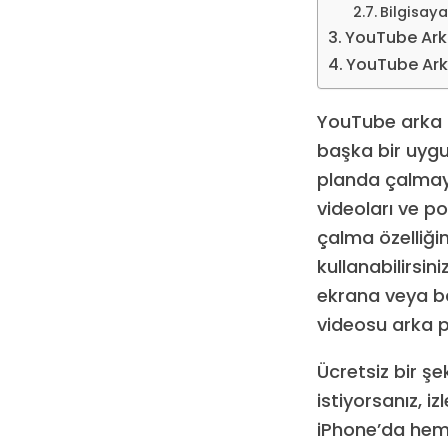
Bilgisay
YouTube Arka
YouTube Arka
YouTube arka 
başka bir uygu
planda çalmay
videoları ve pod
çalma özelliği
kullanabilirsin
ekrana veya b
videosu arka 
Ücretsiz bir ş
istiyorsanız, 
iPhone’da hem 