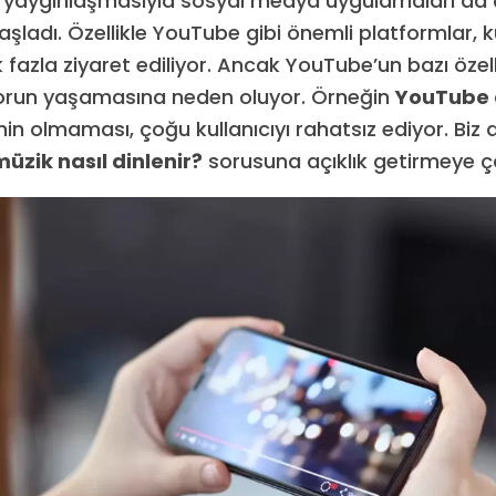
rın yaygınlaşmasıyla sosyal medya uygulamaları da 
şladı. Özellikle YouTube gibi önemli platformlar, ku
fazla ziyaret ediliyor. Ancak YouTube’un bazı özelli
 sorun yaşamasına neden oluyor. Örneğin
YouTube 
nin olmaması, çoğu kullanıcıyı rahatsız ediyor. Biz
üzik nasıl dinlenir?
sorusuna açıklık getirmeye ça