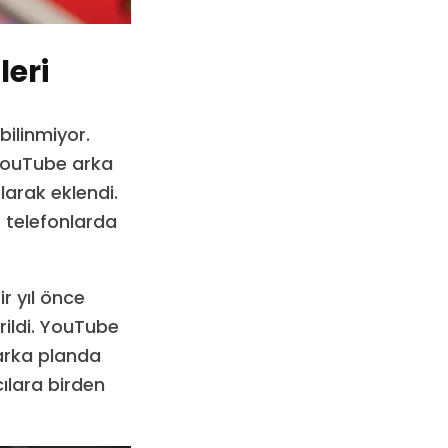
eri
ilinmiyor.
 YouTube arka
arak eklendi.
 telefonlarda
r yıl önce
rildi. YouTube
 arka planda
cılara birden