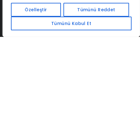
İLETIŞIM
BAF
CADSOFTUSA
MAXIMUMPCGUIDES
Özelleştir
Tümünü Reddet
Tümünü Kabul Et