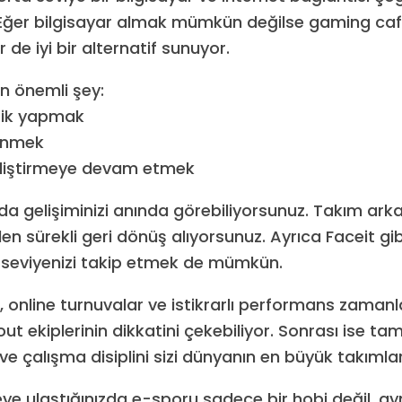
. Eğer bilgisayar almak mümkün değilse gaming ca
r de iyi bir alternatif sunuyor.
 önemli şey:
tik yapmak
enmek
eliştirmeye devam etmek
da gelişiminizi anında görebiliyorsunuz. Takım ark
den sürekli geri dönüş alıyorsunuz. Ayrıca Faceit gi
 seviyenizi takip etmek de mümkün.
, online turnuvalar ve istikrarlı performans zaman
out ekiplerinin dikkatini çekebiliyor. Sonrası ise t
ve çalışma disiplini sizi dünyanın en büyük takımları
iyeye ulaştığınızda e-sporu sadece bir hobi değil, 