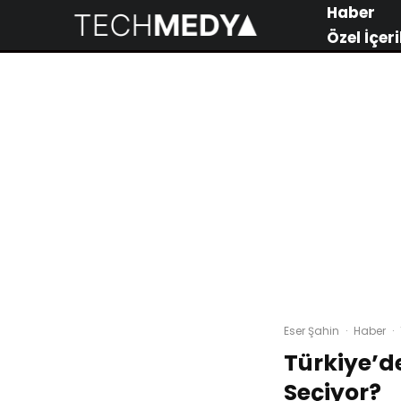
Haber
Özel İçeri
Eser Şahin
·
Haber
·
Türkiye’d
Seçiyor?