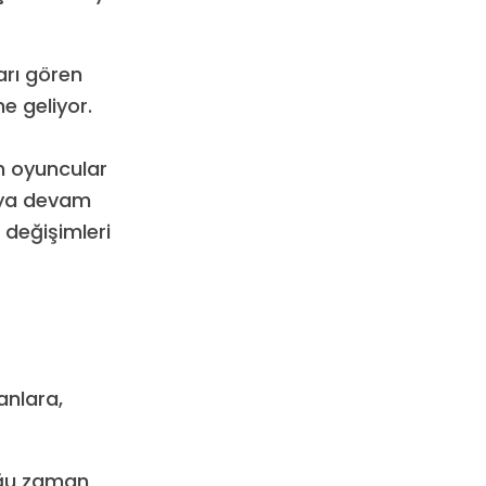
arı gören
e geliyor.
n oyuncular
maya devam
 değişimleri
anlara,
çoğu zaman