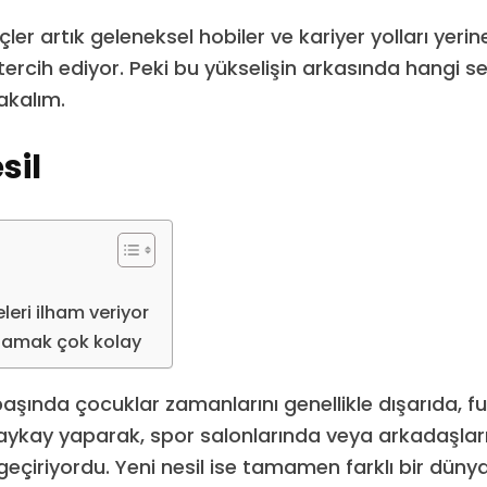
er artık geleneksel hobiler ve kariyer yolları yeri
tercih ediyor. Peki bu yükselişin arkasında hangi s
bakalım.
sil
leri ilham veriyor
lamak çok kolay
n başında çocuklar zamanlarını genellikle dışarıda, f
aykay yaparak, spor salonlarında veya arkadaşlar
geçiriyordu. Yeni nesil ise tamamen farklı bir dün