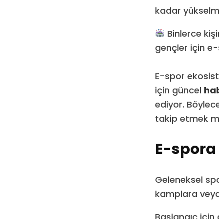
kadar yükselm
Binlerce kişi
gençler için e
E-spor ekosist
için güncel
hab
ediyor. Böylec
takip etmek 
E-spora
Geleneksel spo
kamplara veya
Başlangıç için