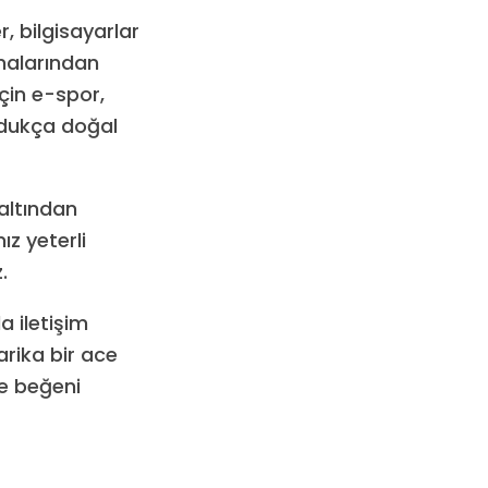
, bilgisayarlar
malarından
çin e-spor,
 oldukça doğal
altından
z yeterli
.
 iletişim
rika bir ace
ce beğeni