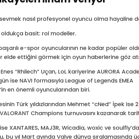
u sevmek nasıl profesyonel oyuncu olma hayaline 
oldukça basit: rol modeller.
 başarılı e-spor oyuncularının ne kadar popüler ol
r elde ettiğini görmek için oyun haberlerine göz at
e Enes “Rhilech” Uçan, LoL kariyerine AURORA Acad
gün ise NAVI formasıyla League of Legends EMEA
n en önemli oyuncularından biri.
sinin Türk yıldızlarından Mehmet “cNed” İpek ise 20
k VALORANT Champions turnuvasını kazanarak tarih
ise XANTARES, MAJ3R, Wicadia, woxic ve soulfly’d
, bu yıl Mart ayında Valve dünya sıralamasında ü