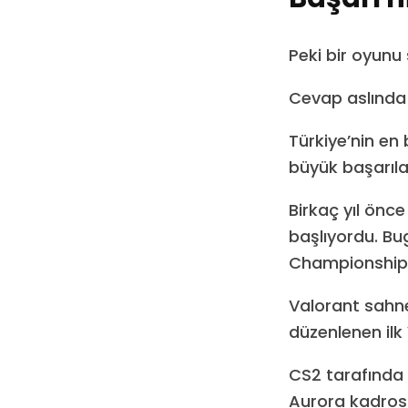
Peki bir oyun
Cevap aslında 
Türkiye’nin en
büyük başarıla
Birkaç yıl önc
başlıyordu. Bu
Championship’i
Valorant sahne
düzenlenen il
CS2 tarafında 
Aurora kadrosu