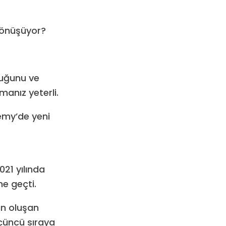
dönüşüyor?
duğunu ve
manız yeterli.
emy’de yeni
21 yılında
e geçti.
an oluşan
çüncü sıraya