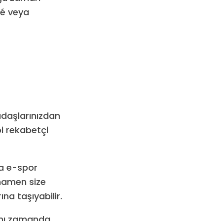
fé veya
adaşlarınızdan
bi rekabetçi
la e-spor
amamen size
na taşıyabilir.
aynı zamanda