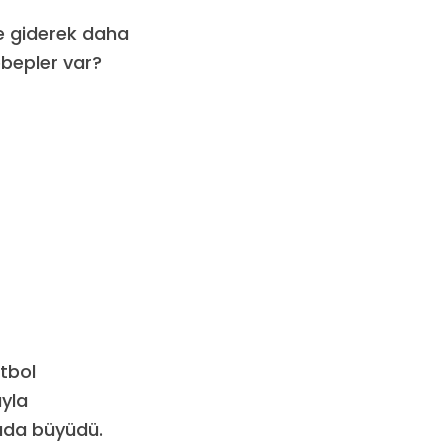
ne giderek daha
ebepler var?
utbol
ıyla
yada büyüdü.