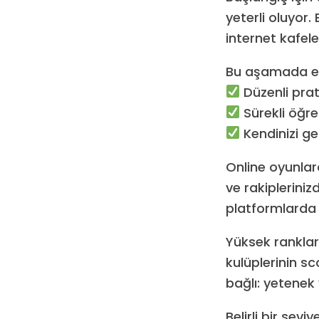
yeterli oluyor
internet kafele
Bu aşamada en
Düzenli pra
Sürekli öğr
Kendinizi g
Online oyunlar
ve rakipleriniz
platformlarda
Yüksek ranklar
kulüplerinin sc
bağlı: yetenek 
Belirli bir sev