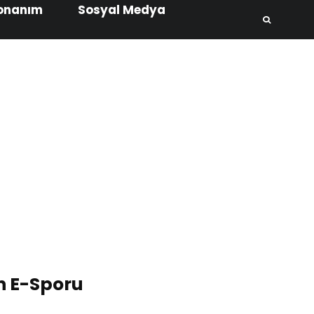
onanım
Sosyal Medya
n E-Sporu