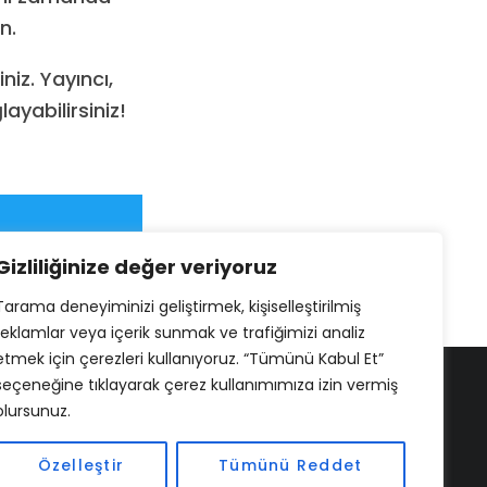
n.
iz. Yayıncı,
ayabilirsiniz!
Gizliliğinize değer veriyoruz
Tarama deneyiminizi geliştirmek, kişiselleştirilmiş
reklamlar veya içerik sunmak ve trafiğimizi analiz
etmek için çerezleri kullanıyoruz. “Tümünü Kabul Et”
seçeneğine tıklayarak çerez kullanımımıza izin vermiş
olursunuz.
Özelleştir
Tümünü Reddet