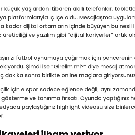
küçük yaşlardan itibaren akıllı telefonlar, tabletler
a platformlarıyla iç içe oldu. Mesajlaşma uygula
a kadar dijital ortamların içinde büyüyen bu nesil i
ik üreticiliği ve yazılım gibi “dijital kariyerler” artık
şınızı futbol oynamaya çağırmak için pencerenin 
kiyordu. Şimdi ise “Girelim mi?” diye mesaj atmanı
ç dakika sonra birlikte online maçlara giriyorsunuz
ik için e spor sadece eğlence değil; aynı zamanda
 gösterme ve tanınma fırsatı. Oyunda yaptığınız ha
dyada paylaştığınız highlight videosu size binler
r.
ikayeleri ilham veriyor