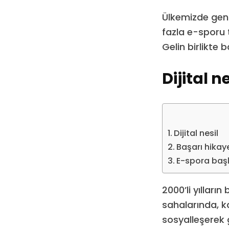
Ülkemizde gençl
fazla e-sporu 
Gelin birlikte 
Dijital ne
Dijital nesil
Başarı hikaye
E-spora baş
2000’li yılları
sahalarında, k
sosyalleşerek 