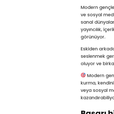
Modern gençler 
ve sosyal medy
sanal dünyalar
yayıncılık, içer
görünüyor.
Eskiden arkada
seslenmek gere
oluyor ve birka
Modern gençl
kurma, kendini
veya sosyal me
kazandırabiliyo
Başarı h