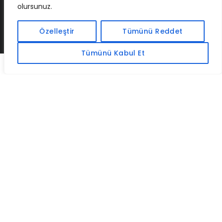
olursunuz.
İLETIŞIM
BAF
CADSOFTUSA
MAXIMUMPCGUIDES
Özelleştir
Tümünü Reddet
Tümünü Kabul Et