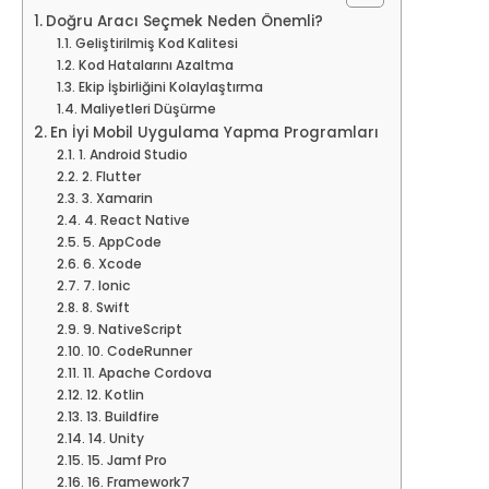
Doğru Aracı Seçmek Neden Önemli?
Geliştirilmiş Kod Kalitesi
Kod Hatalarını Azaltma
Ekip İşbirliğini Kolaylaştırma
Maliyetleri Düşürme
En İyi Mobil Uygulama Yapma Programları
1. Android Studio
2. Flutter
3. Xamarin
4. React Native
5. AppCode
6. Xcode
7. Ionic
8. Swift
9. NativeScript
10. CodeRunner
11. Apache Cordova
12. Kotlin
13. Buildfire
14. Unity
15. Jamf Pro
16. Framework7