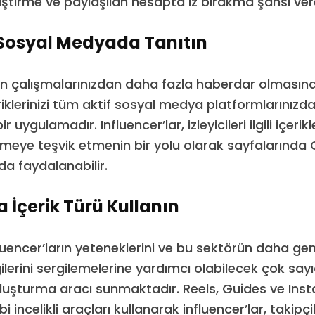
liştirme ve paylaşılan hesapta iz bırakma şansı vere
 Sosyal Medyada Tanıtın
son çalışmalarınızdan daha fazla haberdar olmasın
eriklerinizi tüm aktif sosyal medya platformlarınız
r uygulamadır. Influencer’lar, izleyicileri ilgili içeri
meye teşvik etmenin bir yolu olarak sayfalarında C
a faydalanabilir.
 İçerik Türü Kullanın
luencer’ların yeteneklerini ve bu sektörün daha gen
gilerini sergilemelerine yardımcı olabilecek çok sa
 oluşturma aracı sunmaktadır. Reels, Guides ve In
 incelikli araçları kullanarak influencer’lar, takipçi