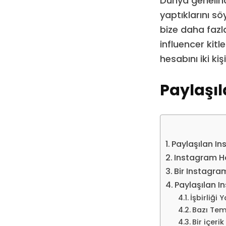
Dünya genelinde
yaptıklarını s
bize daha fazla
influencer kitl
hesabını iki ki
Paylaşı
Paylaşılan I
Instagram H
Bir Instagram 
Paylaşılan I
İşbirliği
Bazı Teme
Bir içer