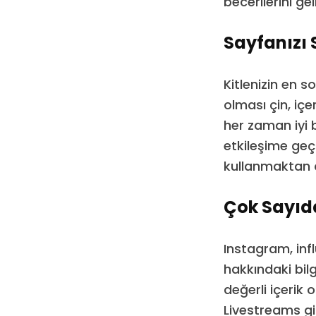
becerilerini ge
Sayfanızı
Kitlenizin en 
olması çin, iç
her zaman iyi bi
etkileşime geç
kullanmaktan d
Çok Sayıda
Instagram, inf
hakkındaki bil
değerli içerik
Livestreams gibi