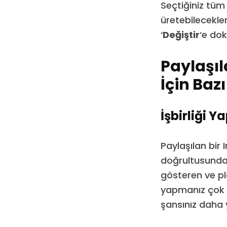
Seçtiğiniz tüm 
üretebilecekle
‘
Değiştir
‘e dok
Paylaşı
İçin Baz
İşbirliği 
Paylaşılan bir
doğrultusunda ç
gösteren ve pla
yapmanız çok ö
şansınız daha 