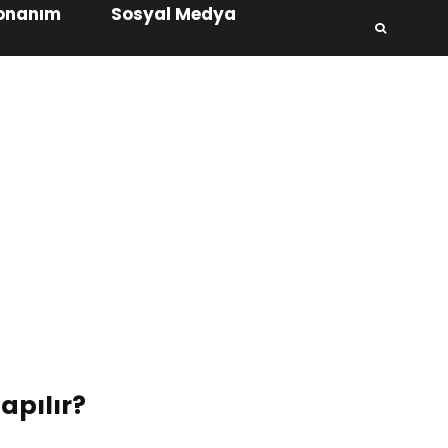
onanım
Sosyal Medya
apılır?