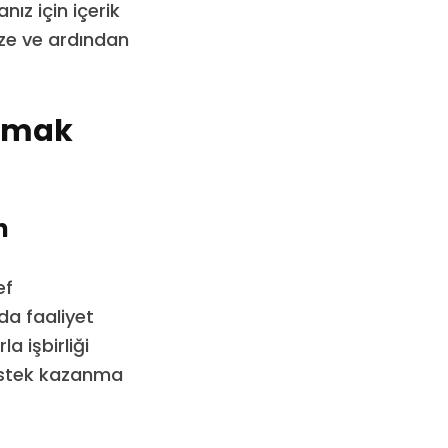
nız için içerik
ize ve ardından
urmak
n
ef
da faaliyet
a işbirliği
destek kazanma