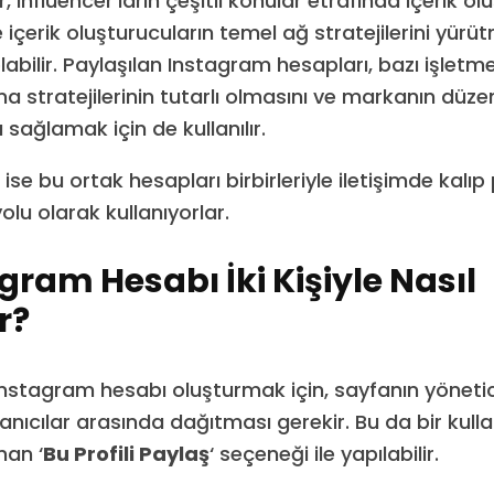
, influencer’ların çeşitli konular etrafında içerik o
 içerik oluşturucuların temel ağ stratejilerini yürütm
 olabilir. Paylaşılan Instagram hesapları, bazı işletm
a stratejilerinin tutarlı olmasını ve markanın düze
 sağlamak için de kullanılır.
ı ise bu ortak hesapları birbirleriyle iletişimde kalı
lu olarak kullanıyorlar.
agram Hesabı İki Kişiyle Nasıl
r?
 Instagram hesabı oluşturmak için, sayfanın yönetic
anıcılar arasında dağıtması gerekir. Bu da bir kulla
nan ‘
Bu Profili Paylaş
‘ seçeneği ile yapılabilir.