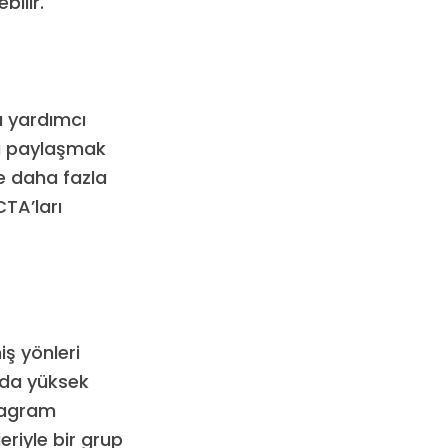
bilir.
a yardımcı
da paylaşmak
kle daha fazla
TA’ları
iş yönleri
yıda yüksek
stagram
leriyle bir grup