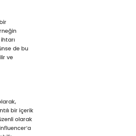
bir
Örneğin
ihtarı
rünse de bu
ir ve
larak,
ılı bir içerik
üzenli olarak
influencer’a