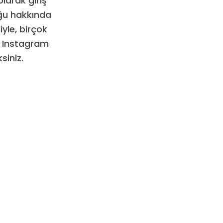
larak giriş
uğu hakkında
iyle, birçok
ir Instagram
siniz.