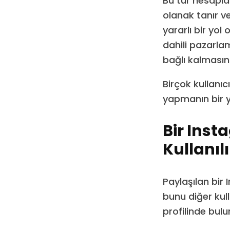
Bu tür hesaplar
olanak tanır ve
yararlı bir yol
dahili pazarlam
bağlı kalmasını
Birçok kullanıc
yapmanın bir yo
Bir Inst
Kullanılı
Paylaşılan bir
bunu diğer kull
profilinde bulu