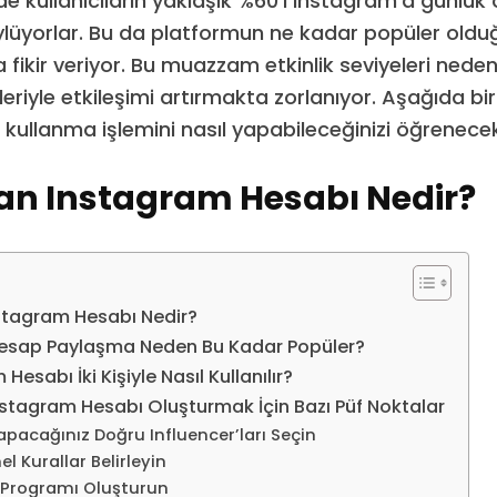
 kullanıcıların yaklaşık %60’ı Instagram’a günlük o
öylüyorlar. Bu da platformun ne kadar popüler old
 fikir veriyor. Bu muazzam etkinlik seviyeleri neden
eleriyle etkileşimi artırmakta zorlanıyor. Aşağıda b
şi kullanma işlemini nasıl yapabileceğinizi öğrenecek
lan Instagram Hesabı Nedir?
nstagram Hesabı Nedir?
esap Paylaşma Neden Bu Kadar Popüler?
Hesabı İki Kişiyle Nasıl Kullanılır?
nstagram Hesabı Oluşturmak İçin Bazı Püf Noktalar
 Yapacağınız Doğru Influencer’ları Seçin
l Kurallar Belirleyin
ik Programı Oluşturun