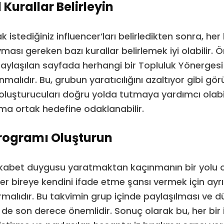
Kurallar Belirleyin
k istediğiniz influencer’ları belirledikten sonra, her 
yması gereken bazı kurallar belirlemek iyi olabilir. 
paylaşılan sayfada herhangi bir Topluluk Yönergesi 
alıdır. Bu, grubun yaratıcılığını azaltıyor gibi gö
k oluşturucuları doğru yolda tutmaya yardımcı olabil
rma ortak hedefine odaklanabilir.
 Programı Oluşturun
rekabet duygusu yaratmaktan kaçınmanın bir yolu o
her bireye kendini ifade etme şansı vermek için ayrınt
rmalıdır. Bu takvimin grup içinde paylaşılması ve d
de son derece önemlidir. Sonuç olarak bu, her bir 