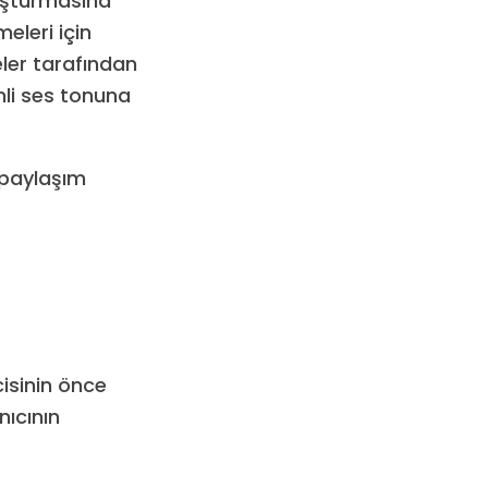
luşturmasına
eleri için
eler tarafından
nli ses tonuna
p paylaşım
isinin önce
nıcının