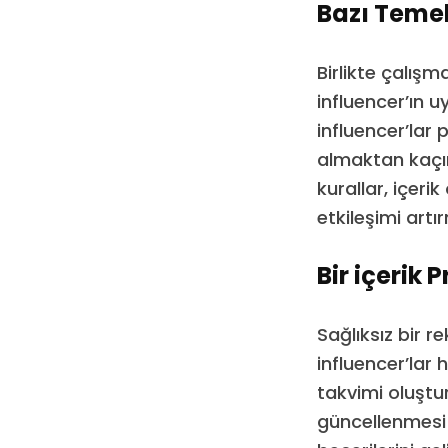
Bazı Temel 
Birlikte çalışma
influencer’ın u
influencer’lar 
almaktan kaçınm
kurallar, içeri
etkileşimi artı
Bir içerik
Sağlıksız bir 
influencer’lar 
takvimi oluştu
güncellenmesi 