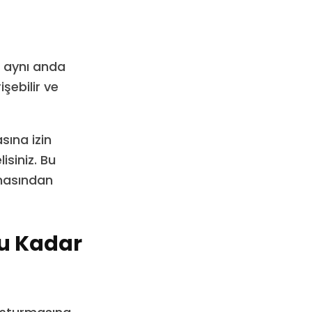
n aynı anda
şebilir ve
sına izin
isiniz. Bu
nmasından
u Kadar