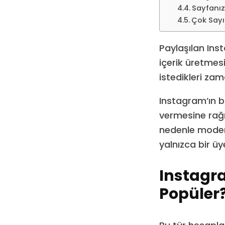
Sayfanız
Çok Sayı
Paylaşılan Inst
içerik üretmesi
istedikleri zama
Instagram’ın bi
vermesine rağm
nedenle modera
yalnızca bir üy
Instagr
Popüler