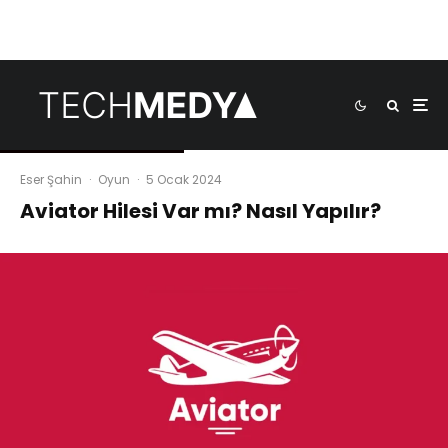
Eser Şahin
·
Oyun
·
5 Ocak 2024
Aviator Hilesi Var mı? Nasıl Yapılır?