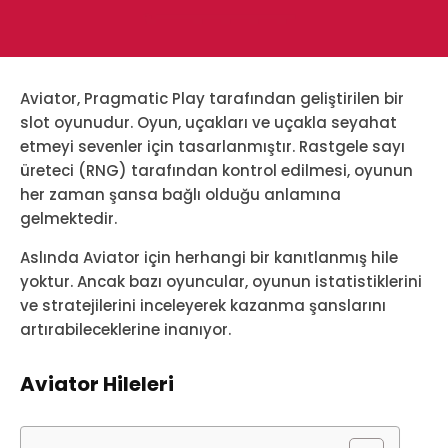
Aviator, Pragmatic Play tarafından geliştirilen bir
slot oyunudur. Oyun, uçakları ve uçakla seyahat
etmeyi sevenler için tasarlanmıştır. Rastgele sayı
üreteci (RNG) tarafından kontrol edilmesi, oyunun
her zaman şansa bağlı olduğu anlamına
gelmektedir.
Aslında Aviator için herhangi bir kanıtlanmış hile
yoktur. Ancak bazı oyuncular, oyunun istatistiklerini
ve stratejilerini inceleyerek kazanma şanslarını
artırabileceklerine inanıyor.
Aviator Hileleri