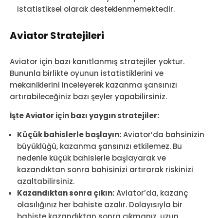
istatistiksel olarak desteklenmemektedir.
Aviator Stratejileri
Aviator için bazı kanıtlanmış stratejiler yoktur.
Bununla birlikte oyunun istatistiklerini ve
mekaniklerini inceleyerek kazanma şansınızı
artırabileceğiniz bazı şeyler yapabilirsiniz.
İşte Aviator için bazı yaygın stratejiler:
Küçük bahislerle başlayın:
Aviator’da bahsinizin
büyüklüğü, kazanma şansınızı etkilemez. Bu
nedenle küçük bahislerle başlayarak ve
kazandıktan sonra bahisinizi artırarak riskinizi
azaltabilirsiniz.
Kazandıktan sonra çıkın:
Aviator’da, kazanç
olasılığınız her bahiste azalır. Dolayısıyla bir
bahiste kazandıktan sonra çıkmanız, uzun