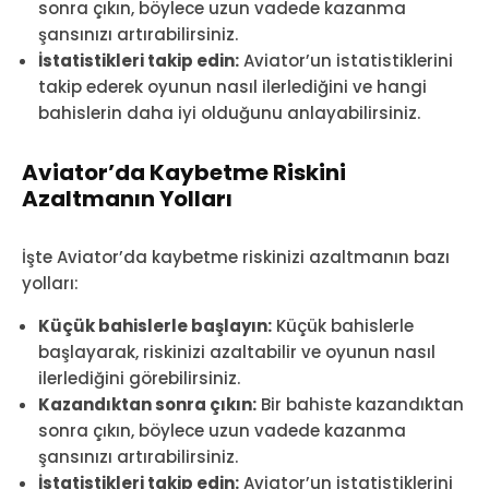
sonra çıkın, böylece uzun vadede kazanma
şansınızı artırabilirsiniz.
İstatistikleri takip edin:
Aviator’un istatistiklerini
takip ederek oyunun nasıl ilerlediğini ve hangi
bahislerin daha iyi olduğunu anlayabilirsiniz.
Aviator’da Kaybetme Riskini
Azaltmanın Yolları
İşte Aviator’da kaybetme riskinizi azaltmanın bazı
yolları:
Küçük bahislerle başlayın:
Küçük bahislerle
başlayarak, riskinizi azaltabilir ve oyunun nasıl
ilerlediğini görebilirsiniz.
Kazandıktan sonra çıkın:
Bir bahiste kazandıktan
sonra çıkın, böylece uzun vadede kazanma
şansınızı artırabilirsiniz.
İstatistikleri takip edin:
Aviator’un istatistiklerini