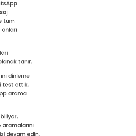
atsApp
saj
ve tüm
 onları
arı
lanak tanır.
ını dinleme
test ettik,
tsApp arama
iliyor,
 aramalarını
izi devam edin.