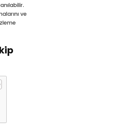
ılabilir.
alarını ve
izleme
kip