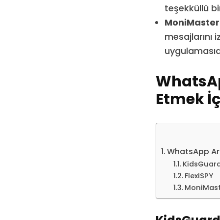
teşekküllü b
MoniMaster
mesajlarını 
uygulamasıdı
WhatsAp
Etmek İç
WhatsApp Aram
KidsGuar
FlexiSPY
MoniMas