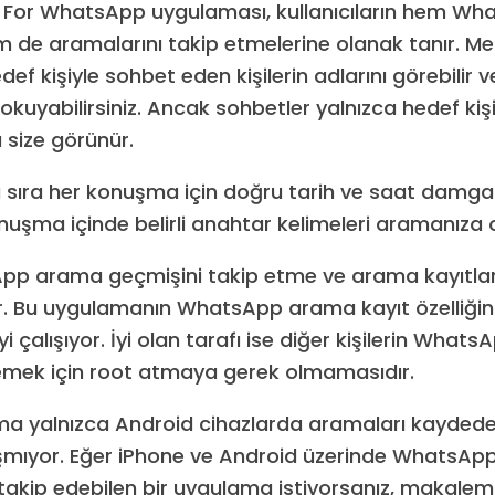
 For WhatsApp uygulaması, kullanıcıların hem Wh
m de aramalarını takip etmelerine olanak tanır. Me
f kişiyle sohbet eden kişilerin adlarını görebilir 
kuyabilirsiniz. Ancak sohbetler yalnızca hedef kişi
 size görünür.
ı sıra her konuşma için doğru tarih ve saat damgal
uşma içinde belirli anahtar kelimeleri aramanıza o
pp arama geçmişini takip etme ve arama kayıtlar
. Bu uygulamanın WhatsApp arama kayıt özelliğini 
i çalışıyor. İyi olan tarafı ise diğer kişilerin Wha
nlemek için root atmaya gerek olmamasıdır.
a yalnızca Android cihazlarda aramaları kaydedeb
şmıyor. Eğer iPhone ve Android üzerinde WhatsApp
 takip edebilen bir uygulama istiyorsanız, makalem