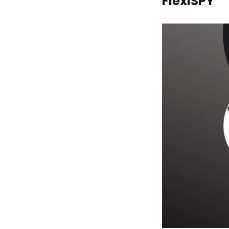
FlexiSPY