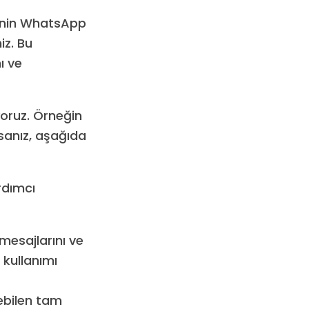
rinin WhatsApp
iz. Bu
ı ve
yoruz. Örneğin
sanız, aşağıda
rdımcı
esajlarını ve
 kullanımı
ebilen tam