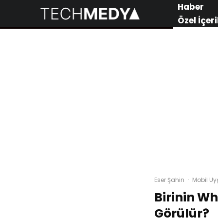
Haber
Özel İçeri
Eser Şahin
·
Mobil U
Birinin W
Görülür?