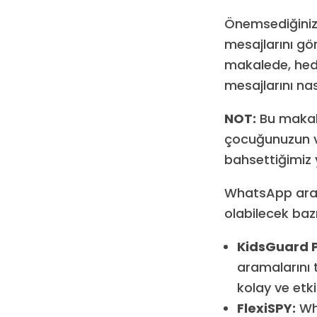
Önemsediğiniz
mesajlarını gö
makalede, hed
mesajlarını nas
NOT:
Bu makale
çocuğunuzun ve
bahsettiğimiz y
WhatsApp aram
olabilecek baz
KidsGuard 
aramalarını 
kolay ve etkil
FlexiSPY:
Wha