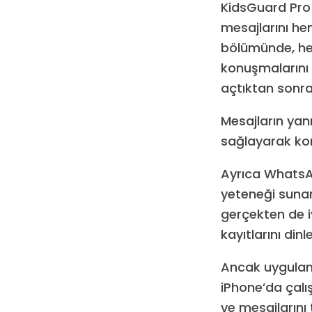
KidsGuard Pro
mesajlarını he
bölümünde, hede
konuşmalarını o
açtıktan sonra
Mesajların yan
sağlayarak kon
Ayrıca WhatsA
yeteneği sunar
gerçekten de iy
kayıtlarını di
Ancak uygulam
iPhone’da çalı
ve mesajlarını