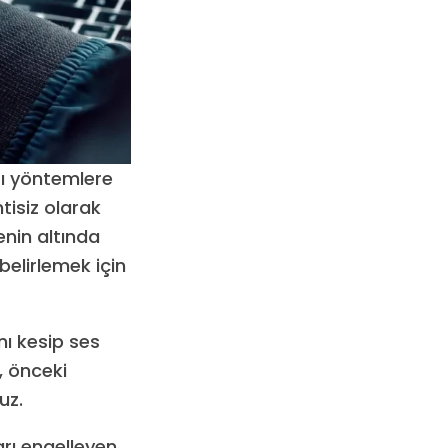
zı yöntemlere
tisiz olarak
enin altında
belirlemek için
nı kesip ses
, önceki
uz.
arı engelleyen