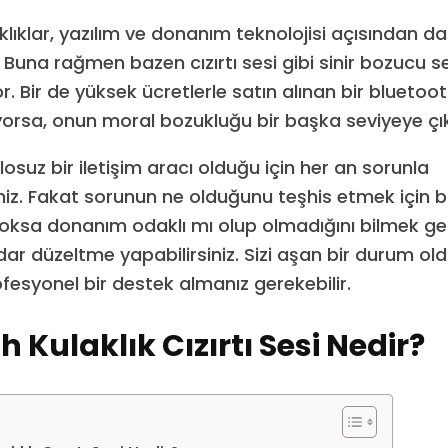
klıklar, yazılım ve donanım teknolojisi açısından d
. Buna rağmen bazen cızırtı sesi gibi sinir bozucu se
yor. Bir de yüksek ücretlerle satın alınan bir bluetoo
liyorsa, onun moral bozukluğu bir başka seviyeye çık
osuz bir iletişim aracı olduğu için her an sorunla
siniz. Fakat sorunun ne olduğunu teşhis etmek için 
yoksa donanım odaklı mı olup olmadığını bilmek ge
adar düzeltme yapabilirsiniz. Sizi aşan bir durum o
ofesyonel bir destek almanız gerekebilir.
h Kulaklık Cızırtı Sesi Nedir?