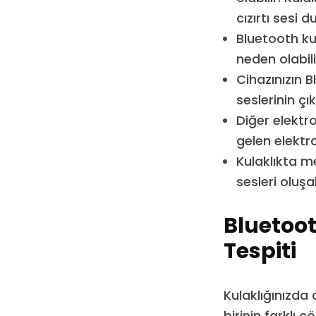
cızırtı sesi du
Bluetooth kul
neden olabili
Cihazınızın 
seslerinin çı
Diğer elektro
gelen elektro
Kulaklıkta m
sesleri oluşab
Bluetoot
Tespiti
Kulaklığınızda 
birinin farklı ç