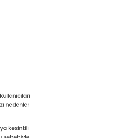
ullanıcıları
zı nedenler
ya kesintili
sı sebebiyle