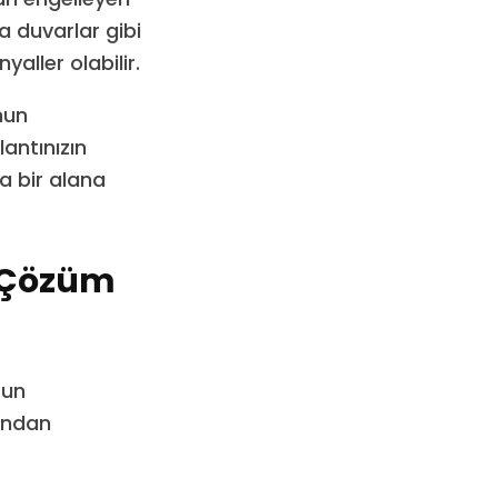
a duvarlar gibi
aller olabilir.
nun
antınızın
a bir alana
n Çözüm
run
fından