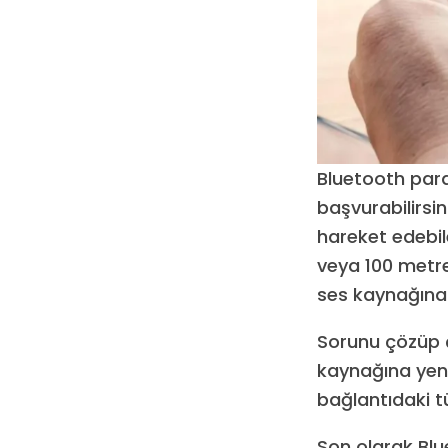
Bluetooth para
başvurabilirsin
hareket edebile
veya 100 metrey
ses kaynağına 
Sorunu çözüp ç
kaynağına yeni
bağlantıdaki tü
Son olarak Blu