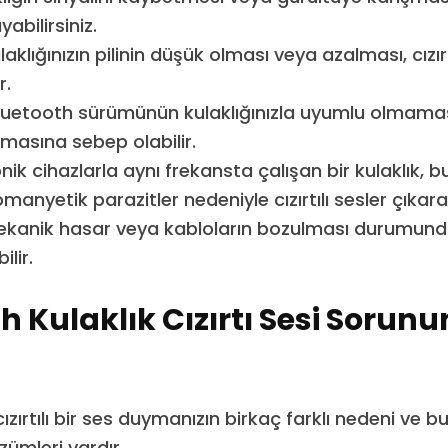
yabilirsiniz.
aklığınızın pilinin düşük olması veya azalması, cızır
r.
Bluetooth sürümünün kulaklığınızla uyumlu olmaması
kmasına sebep olabilir.
nik cihazlarla aynı frekansta çalışan bir kulaklık, 
manyetik parazitler nedeniyle cızırtılı sesler çıkarab
ekanik hasar veya kabloların bozulması durumunda 
ilir.
h Kulaklık Cızırtı Sesi Sorun
cızırtılı bir ses duymanızın birkaç farklı nedeni ve b
özümleri vardır.