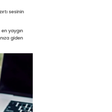
ırtı sesinin
n en yaygın
ınıza giden