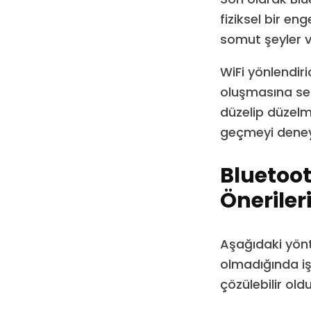
fiziksel bir en
somut şeyler v
WiFi yönlendiri
oluşmasına seb
düzelip düzelm
geçmeyi deneye
Bluetoot
Öneriler
Aşağıdaki yönt
olmadığında iş
çözülebilir ol