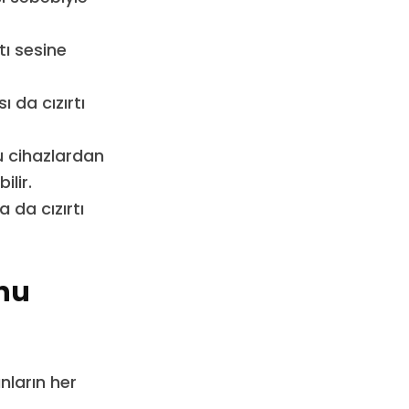
tı sesine
 da cızırtı
bu cihazlardan
ilir.
da cızırtı
unu
unların her