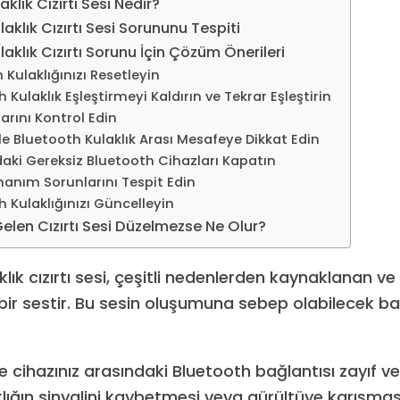
klık Cızırtı Sesi Nedir?
aklık Cızırtı Sesi Sorununu Tespiti
aklık Cızırtı Sorunu İçin Çözüm Önerileri
 Kulaklığınızı Resetleyin
 Kulaklık Eşleştirmeyi Kaldırın ve Tekrar Eşleştirin
arını Kontrol Edin
ile Bluetooth Kulaklık Arası Mesafeye Dikkat Edin
daki Gereksiz Bluetooth Cihazları Kapatın
nanım Sorunlarını Tespit Edin
 Kulaklığınızı Güncelleyin
Gelen Cızırtı Sesi Düzelmezse Ne Olur?
lık cızırtı sesi, çeşitli nedenlerden kaynaklanan ve k
bir sestir. Bu sesin oluşumuna sebep olabilecek ba
ve cihazınız arasındaki Bluetooth bağlantısı zayıf ve
aklığın sinyalini kaybetmesi veya gürültüye karışma