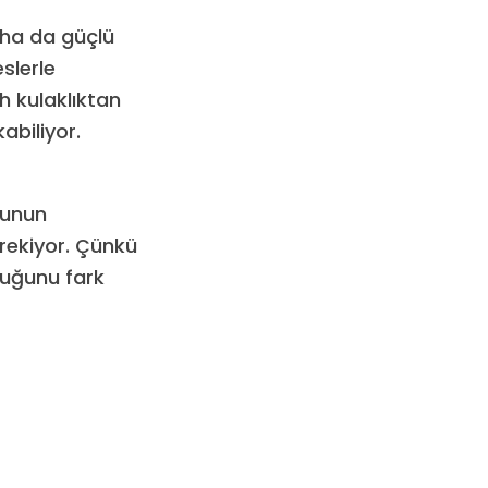
aha da güçlü
slerle
th kulaklıktan
abiliyor.
bunun
rekiyor. Çünkü
lduğunu fark