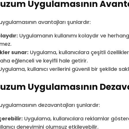
zum Uygulamasının Avanta
gulamasının avantajları şunlardır:
laydır:
Uygulamanın kullanımı kolaydır ve herhangi
rmez.
ikler sunar:
Uygulama, kullanıcılara çeşitli özellikler
ha eğlenceli ve keyifli hale getirir.
ygulama, kullanıcı verilerini güvenli bir şekilde sak
zum Uygulamasının Dezava
gulamasının dezavantajları şunlardır:
erebilir:
Uygulama, kullanıcılara reklamlar göstereb
llanıcı deneyimini olumsuz etkileyebilir.