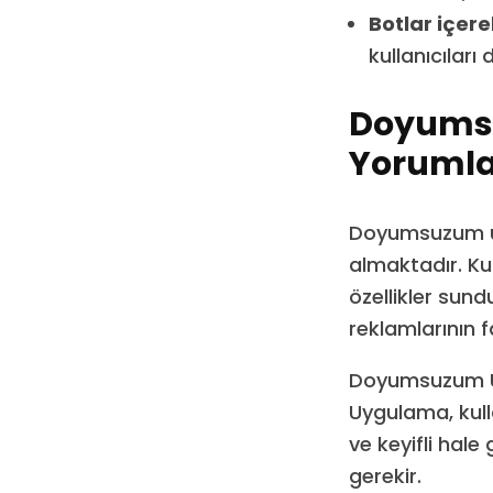
Botlar içereb
kullanıcıları
Doyumsu
Yorumla
Doyumsuzum uy
almaktadır. Kul
özellikler sun
reklamlarının f
Doyumsuzum Uyg
Uygulama, kulla
ve keyifli hale
gerekir.