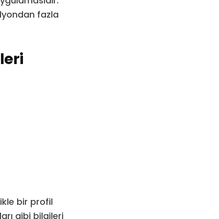
uygulamasıdır.
ilyondan fazla
eri
e bir profil
ı gibi bilgileri