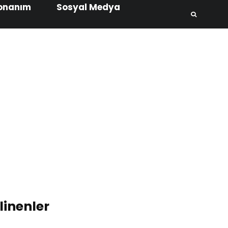
onanım
Sosyal Medya
inenler