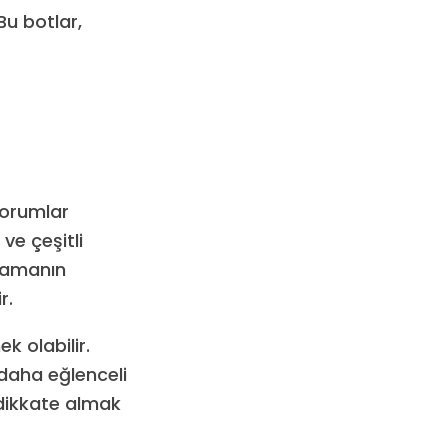
Bu botlar,
yorumlar
ve çeşitli
ulamanın
r.
k olabilir.
 daha eğlenceli
 dikkate almak