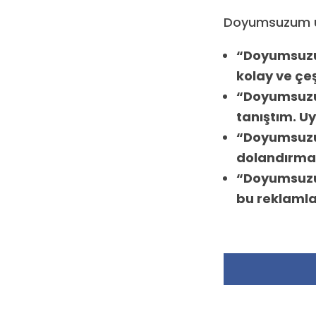
Doyumsuzum uy
“Doyumsuzum
kolay ve çeş
“Doyumsuzum
tanıştım. Uy
“Doyumsuzum
dolandırmay
“Doyumsuzu
bu reklamlar