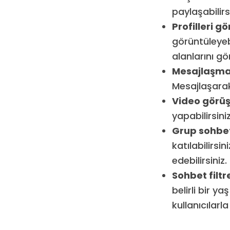
paylaşabilirsi
Profilleri g
görüntüleyebil
alanlarını gör
Mesajlaşma
Mesajlaşarak 
Video görü
yapabilirsin
Grup sohbet
katılabilirsi
edebilirsiniz.
Sohbet filt
belirli bir ya
kullanıcılarla