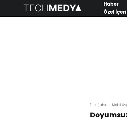
Haber
Özel İçeri
Eser Şahin
·
Mobil U
Doyumsuz