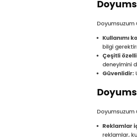
Doyumsu
Doyumsuzum uy
Kullanımı ko
bilgi gerekti
Çeşitli özell
deneyimini da
Güvenlidir:
U
Doyumsu
Doyumsuzum uy
Reklamlar iç
reklamlar, ku