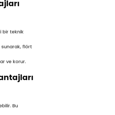
jları
 bir teknik
 sunarak, flört
lar ve korur.
ntajları
ilir. Bu