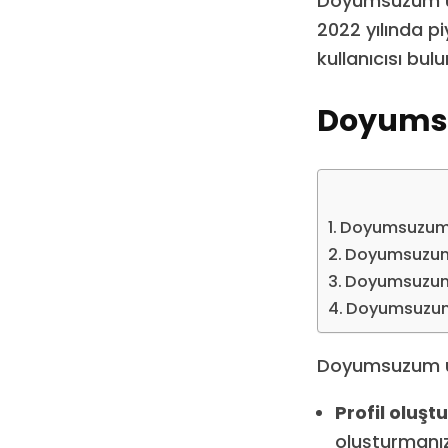
Doyumsuzum uyg
2022 yılında pi
kullanıcısı bul
Doyumsu
Doyumsuzum U
Doyumsuzum 
Doyumsuzum 
Doyumsuzum 
Doyumsuzum uyg
Profil oluşt
oluşturmanız 