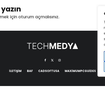
t yazın
mek için
oturum açmalısınız
.
İLETIŞIM
BAF
CADSOFTUSA
MAXIMUMPCGUIDES