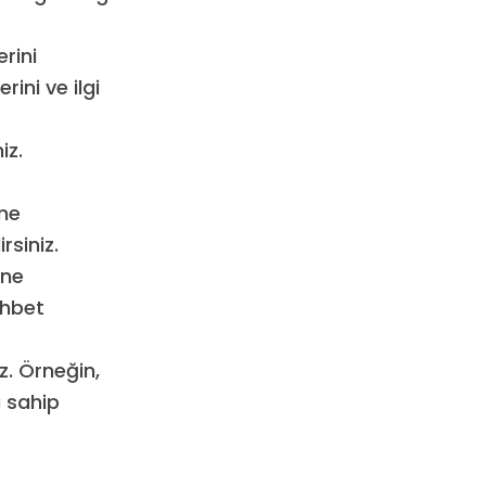
rini
rini ve ilgi
iz.
me
rsiniz.
ine
ohbet
z. Örneğin,
na sahip