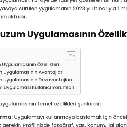
ulaması, Türkiye’de faaliyet gösteren bir flört 
yasaya sürülen yygulamanın 2023 yılı itibarıyla 1 m
unmaktadır.
zum Uygulamasının Özellikl
ygulamasının Özellikleri
Uygulamasının Avantajları
Uygulamasının Dezavantajları
Uygulaması Kullanıcı Yorumları
ulamasının temel özellikleri şunlardır:
urma:
Uygulamayı kullanmaya başlamak için öncelikl
gerekir. Profilinizde fotoğraf, yaş, konum, ilgi alanlar