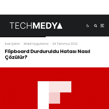
Eser Şahin
·
Mobil Uygulama
·
24 Temmuz 2022
Flipboard Durduruldu Hatası Nasıl
Çözülür?