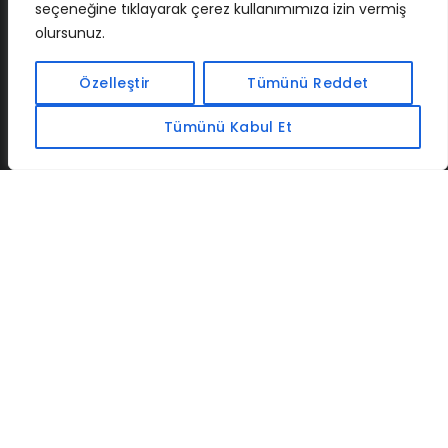
seçeneğine tıklayarak çerez kullanımımıza izin vermiş
olursunuz.
İLETIŞIM
BAF
CADSOFTUSA
MAXIMUMPCGUIDES
Özelleştir
Tümünü Reddet
Tümünü Kabul Et