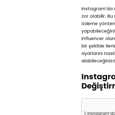
Instagram’da r
zor olabilir. B
ödeme yöntemin
yapabileceğiniz
influencer olu
bir şekilde il
ayarlarını nası
alabileceğiniz
Instagr
Değişti
Instagram’d