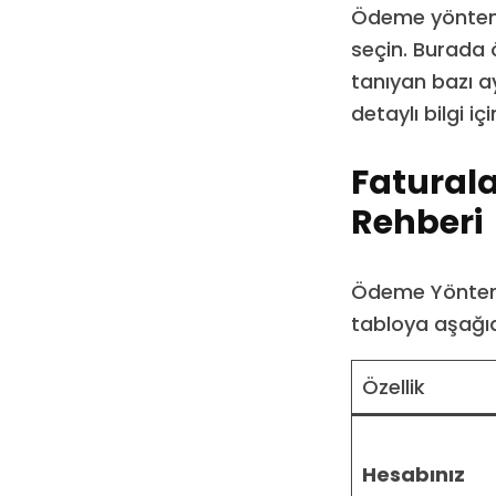
Ödeme yönteml
seçin. Burada 
tanıyan bazı a
detaylı bilgi i
Fatural
Rehberi
Ödeme Yönteml
tabloya aşağıda
Özellik
Hesabınız