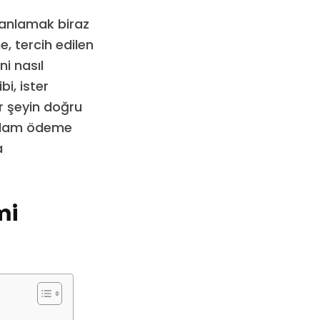
 anlamak biraz
e, tercih edilen
i nasıl
i, ister
er şeyin doğru
reklam ödeme
a
mi