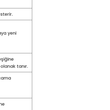
terir.
aya yeni
eşiğine
olanak tanır.
arcama
eme