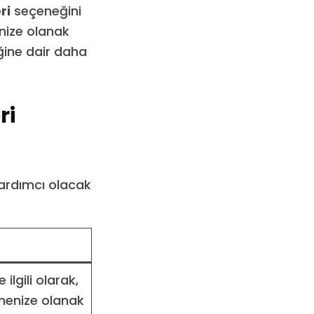
ri
seçeneğini
enize olanak
ğine dair daha
ri
ardımcı olacak
ilgili olarak,
menize olanak