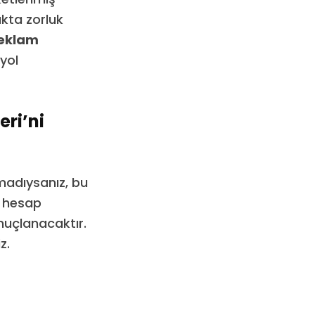
kta zorluk
eklam
yol
ri’ni
madıysanız, bu
a hesap
nuçlanacaktır.
z.