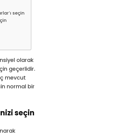
lar’ı seçin
çin
nsiyel olarak
in geçerlidir.
hiç mevcut
in normal bir
nizi seçin
unarak