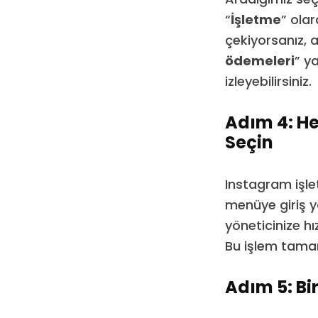
“
İşletme
” ola
çekiyorsanız,
ödemeleri
” y
izleyebilirsiniz.
Adım 4: He
Seçin
Instagram işle
menüye giriş 
yöneticinize h
Bu işlem tamam
Adım 5: Bi