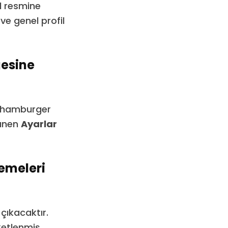
l resmine
ve genel profil
gesine
ü (hamburger
rünen
Ayarlar
emeleri
çıkacaktır.
ketlenmiş