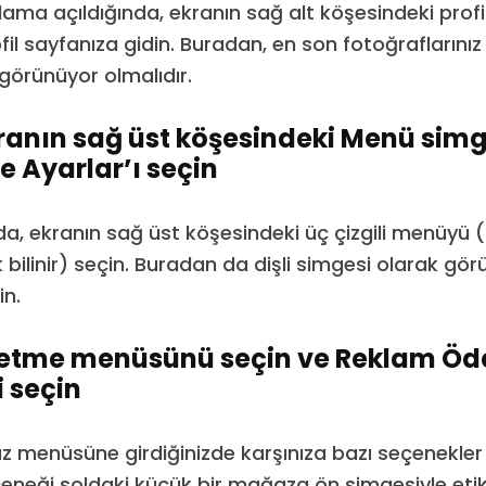
lama açıldığında, ekranın sağ alt köşesindeki profi
l sayfanıza gidin. Buradan, en son fotoğraflarınız 
örünüyor olmalıdır.
ranın sağ üst köşesindeki Menü sim
 Ayarlar’ı seçin
zda, ekranın sağ üst köşesindeki üç çizgili menüy
bilinir) seçin. Buradan da dişli simgesi olarak gö
n.
şletme menüsünü seçin ve Reklam Öd
 seçin
nız menüsüne girdiğinizde karşınıza bazı seçenekler 
eneği soldaki küçük bir mağaza ön simgesiyle eti