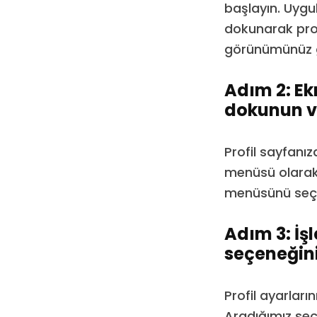
başlayın. Uygu
dokunarak profi
görünümünüz g
Adım 2: Ek
dokunun ve
Profil sayfanı
menüsü olarak 
menüsünü seçi
Adım 3: İ
seçeneğini
Profil ayarları
Aradığımız seç