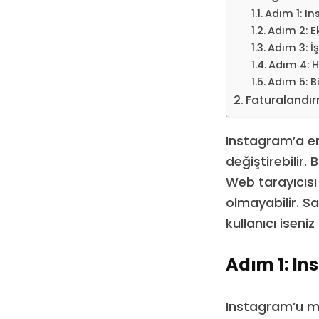
Adım 1: In
Adım 2: E
Adım 3: 
Adım 4: 
Adım 5: B
Faturalandı
Instagram’a er
değiştirebilir.
Web tarayıcısı
olmayabilir. S
kullanıcı iseni
Adım 1: In
Instagram’u m