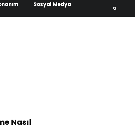
onanım
Sosyal Medya
me Nasıl