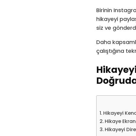
Birinin Instag
hikayeyi payla
siz ve gönderdi
Daha kapsamlı 
çalıştığına tek
Hikayey
Doğrud
Hikayeyi Ken
Hikaye Ekra
Hikayeyi Dir