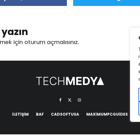
t yazın
mek için
oturum açmalısınız
.
İLETIŞIM
BAF
CADSOFTUSA
MAXIMUMPCGUIDES