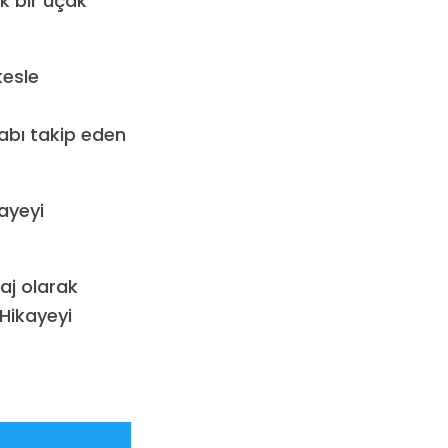
ük bir uçak
kesle
sabı takip eden
kayeyi
aj olarak
Hikayeyi