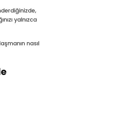
derdiğinizde,
ınızı yalnızca
laşmanın nasıl
de