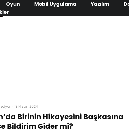
Oyun
Mobil Uygulama
Yazılım
D
kler
Medya
·
13 Nisan 2024
’da Birinin Hikayesini Başkasına
e Bildirim Gider mi?