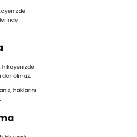
ikayenizde
lerinde
a
m hikayenizde
rdar olmaz.
nız, haklarını
.
şma