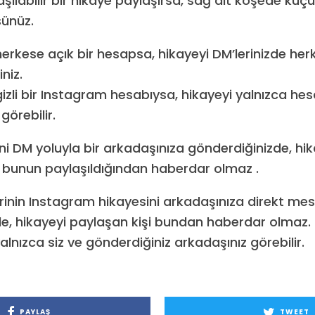
şılabilir bir hikaye paylaşırsa, sağ alt köşede küç
sünüz.
erkese açık bir hesapsa, hikayeyi DM’lerinizde her
niz.
izli bir Instagram hesabıysa, hikayeyi yalnızca he
görebilir.
ini DM yoluyla bir arkadaşınıza gönderdiğinizde, hi
i bunun paylaşıldığından haberdar olmaz .
irinin Instagram hikayesini arkadaşınıza direkt mes
e, hikayeyi paylaşan kişi bundan haberdar olmaz. 
yalnızca siz ve gönderdiğiniz arkadaşınız görebilir.
PAYLAŞ
TWEET