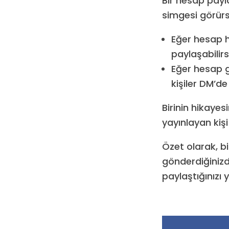
Bir hesap payla
simgesi görür
Eğer hesap h
paylaşabilirsi
Eğer hesap g
kişiler DM’de 
Birinin hikayes
yayınlayan kiş
Özet olarak, b
gönderdiğinizd
paylaştığınızı 