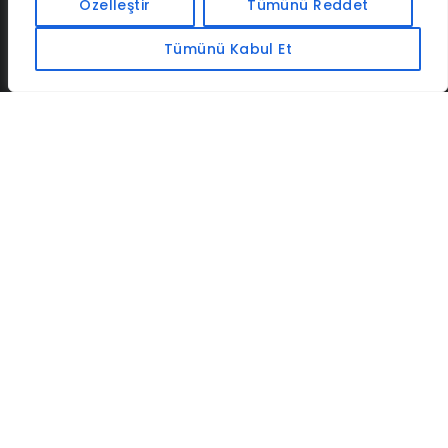
İLETIŞIM
BAF
CADSOFTUSA
MAXIMUMPCGUIDES
Özelleştir
Tümünü Reddet
Tümünü Kabul Et