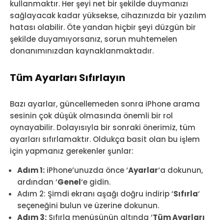
kullanmaktır. Her şeyi net bir şekilde duymanızı
sağlayacak kadar yüksekse, cihazınızda bir yazılım
hatası olabilir. Öte yandan hiçbir şeyi düzgün bir
şekilde duyamıyorsanız, sorun muhtemelen
donanımınızdan kaynaklanmaktadır.
Tüm Ayarları Sıfırlayın
Bazı ayarlar, güncellemeden sonra iPhone arama
sesinin çok düşük olmasında önemli bir rol
oynayabilir. Dolayısıyla bir sonraki önerimiz, tüm
ayarları sıfırlamaktır. Oldukça basit olan bu işlem
için yapmanız gerekenler şunlar:
Adım 1:
iPhone’unuzda önce ‘
Ayarlar
‘a dokunun,
ardından ‘
Genel
‘e gidin.
Adım 2: Şimdi ekranı aşağı doğru indirip ‘
Sıfırla
‘
seçeneğini bulun ve üzerine dokunun.
Adım 3:
Sıfırla menüsünün altında ‘
Tüm Ayarları