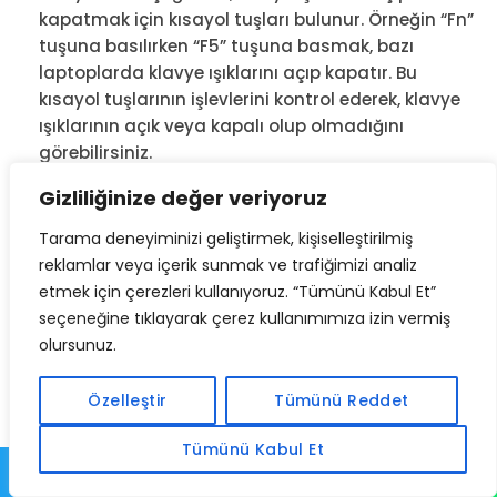
kapatmak için kısayol tuşları bulunur. Örneğin “Fn”
tuşuna basılırken “F5” tuşuna basmak, bazı
laptoplarda klavye ışıklarını açıp kapatır. Bu
kısayol tuşlarının işlevlerini kontrol ederek, klavye
ışıklarının açık veya kapalı olup olmadığını
görebilirsiniz.
Sürücülerin güncel olduğundan emin olun:
Gizliliğinize değer veriyoruz
Laptop klavye sürücüleri, klavye ışıklarının
çalışmasını etkileyebilir. Bu nedenle laptop
Tarama deneyiminizi geliştirmek, kişiselleştirilmiş
üreticisinin web sitesinde veya Windows’un
reklamlar veya içerik sunmak ve trafiğimizi analiz
güncelleme merkezinde güncel sürücülerin
etmek için çerezleri kullanıyoruz. “Tümünü Kabul Et”
mevcut olup olmadığını kontrol edin ve
seçeneğine tıklayarak çerez kullanımımıza izin vermiş
gerektiğinde güncelleyin.
olursunuz.
BIOS ayarlarını kontrol edin:
Laptop klavyesi için
bazı ayarlar BIOS’ta yapılır. Bu ayarlar, klavye
Özelleştir
Tümünü Reddet
ışıklarının açık veya kapalı olmasını etkileyebilir. Bu
nedenle BIOS ayarlarını kontrol edin ve
Tümünü Kabul Et
gerektiğinde değiştirin.