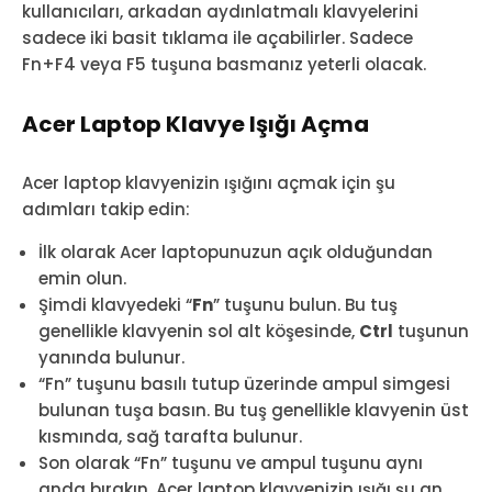
kullanıcıları, arkadan aydınlatmalı klavyelerini
sadece iki basit tıklama ile açabilirler. Sadece
Fn+F4 veya F5 tuşuna basmanız yeterli olacak.
Acer Laptop Klavye Işığı Açma
Acer laptop klavyenizin ışığını açmak için şu
adımları takip edin:
İlk olarak Acer laptopunuzun açık olduğundan
emin olun.
Şimdi klavyedeki “
Fn
” tuşunu bulun. Bu tuş
genellikle klavyenin sol alt köşesinde,
Ctrl
tuşunun
yanında bulunur.
“Fn” tuşunu basılı tutup üzerinde ampul simgesi
bulunan tuşa basın. Bu tuş genellikle klavyenin üst
kısmında, sağ tarafta bulunur.
Son olarak “Fn” tuşunu ve ampul tuşunu aynı
anda bırakın. Acer laptop klavyenizin ışığı şu an