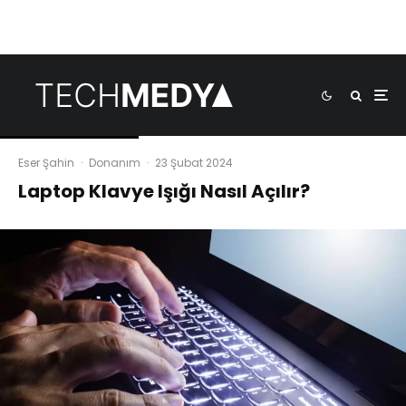
Eser Şahin
·
Donanım
·
23 Şubat 2024
Laptop Klavye Işığı Nasıl Açılır?