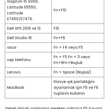
Inspiron 15 5000,
Latitude E5550,
Fn+F10
Latitude
E7450/E7470.
Dell XPS 2016 ve 13.
F10
Dell Studio 15
Fn+F6
asus
Fn + F4 veya F5
Fn + F5 Fn + 11 veya
cep telefonu
Fn+9Fn+Boşluk
Lenovo
Fn + Space (Boşluk)
Klavye ışık parlaklığını
MacBook
ayarlamak için F5 ve F6
tuşlarını kullanın
Genel olarak yapmanız gereken yalnızca F5 tuşuna