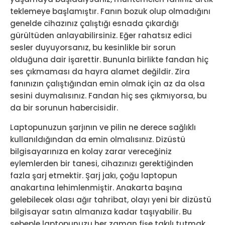
teklemeye başlamıştır. Fanın bozuk olup olmadığını
genelde cihazınız çalıştığı esnada çıkardığı
gürültüden anlayabilirsiniz. Eğer rahatsız edici
sesler duyuyorsanız, bu kesinlikle bir sorun
olduğuna dair işarettir. Bununla birlikte fandan hiç
ses çıkmaması da hayra alamet değildir. Zira
fanınızın çalıştığından emin olmak için az da olsa
sesini duymalısınız. Fandan hiç ses çıkmıyorsa, bu
da bir sorunun habercisidir.
Laptopunuzun şarjının ve pilin ne derece sağlıklı
kullanıldığından da emin olmalısınız. Dizüstü
bilgisayarınıza en kolay zarar vereceğiniz
eylemlerden bir tanesi, cihazınızı gerektiğinden
fazla şarj etmektir. Şarj jakı, çoğu laptopun
anakartına lehimlenmiştir. Anakarta başına
gelebilecek olası ağır tahribat, olayı yeni bir dizüstü
bilgisayar satın almanıza kadar taşıyabilir. Bu
sebeple laptopunuzu her zaman fişe takılı tutmak