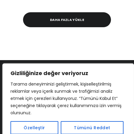
DAHA FAZLA YÜKLE
Gizliliğinize değer veriyoruz
Tarama deneyiminizi geliştirmek, kişiselleştirilmiş
reklamlar veya içerik sunmak ve trafiğimizi analiz
etmek için çerezleri kullanıyoruz. “Tümünü Kabul Et”
seçeneğine tıklayarak çerez kullanımımıza izin vermiş
olursunuz.
İLETIŞIM
BAF
CADSOFTUSA
MAXIMUMPCGUIDES
Özelleştir
Tümünü Reddet