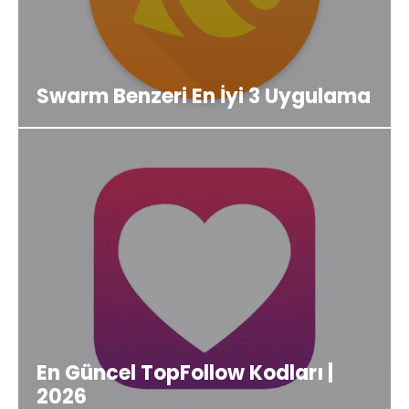
Swarm Benzeri En İyi 3 Uygulama
En Güncel TopFollow Kodları |
2026