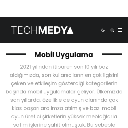
Mobil Uygulama
2021 yılından itibaren son 10 yılı baz
aldığımızda, son kullanıcıların en çok ilgisini
çeken ve etkileşim gösterdiği kategorilerin
başında mobil uygulamalar geliyor. Ülkemizde
son yıllarda, özellikle de oyun alanında çok
klas başarılara imza atılmış ve bazı mobil
oyun üretici şirketlerin yüksek meblağlarla
satım işlerine şahit olmuştuk. Bu sebeple