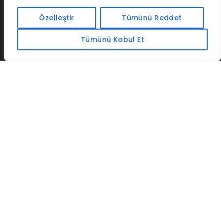
İLETIŞIM
BAF
CADSOFTUSA
MAXIMUMPCGUIDES
Özelleştir
Tümünü Reddet
Tümünü Kabul Et