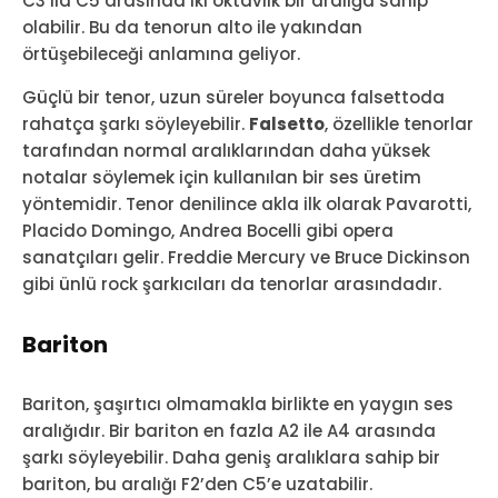
C3 ila C5 arasında iki oktavlık bir aralığa sahip
olabilir. Bu da tenorun alto ile yakından
örtüşebileceği anlamına geliyor.
Güçlü bir tenor, uzun süreler boyunca falsettoda
rahatça şarkı söyleyebilir.
Falsetto
, özellikle tenorlar
tarafından normal aralıklarından daha yüksek
notalar söylemek için kullanılan bir ses üretim
yöntemidir. Tenor denilince akla ilk olarak Pavarotti,
Placido Domingo, Andrea Bocelli gibi opera
sanatçıları gelir. Freddie Mercury ve Bruce Dickinson
gibi ünlü rock şarkıcıları da tenorlar arasındadır.
Bariton
Bariton, şaşırtıcı olmamakla birlikte en yaygın ses
aralığıdır. Bir bariton en fazla A2 ile A4 arasında
şarkı söyleyebilir. Daha geniş aralıklara sahip bir
bariton, bu aralığı F2’den C5’e uzatabilir.