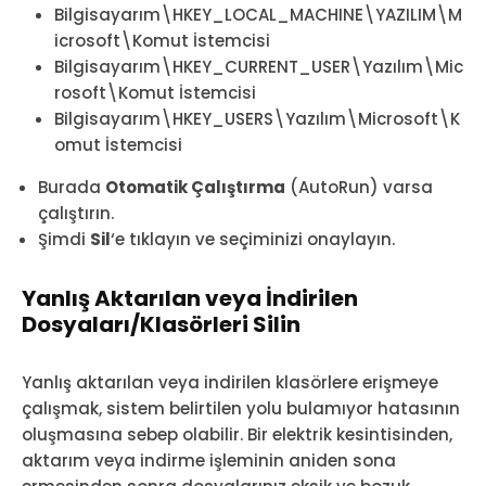
Bilgisayarım\HKEY_LOCAL_MACHINE\YAZILIM\M
icrosoft\Komut İstemcisi
Bilgisayarım\HKEY_CURRENT_USER\Yazılım\Mic
rosoft\Komut İstemcisi
Bilgisayarım\HKEY_USERS\Yazılım\Microsoft\K
omut İstemcisi
Burada
Otomatik Çalıştırma
(AutoRun) varsa
çalıştırın.
Şimdi
Sil
‘e tıklayın ve seçiminizi onaylayın.
Yanlış Aktarılan veya İndirilen
Dosyaları/Klasörleri Silin
Yanlış aktarılan veya indirilen klasörlere erişmeye
çalışmak, sistem belirtilen yolu bulamıyor hatasının
oluşmasına sebep olabilir. Bir elektrik kesintisinden,
aktarım veya indirme işleminin aniden sona