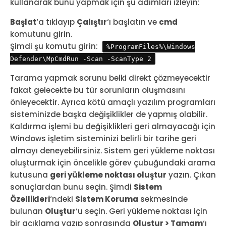
kullanarak bunu yapmak için şu adımları izleyin:
Başlat
‘a tıklayıp
Çalıştır
‘ı başlatın ve
cmd
komutunu girin.
Şimdi şu komutu girin:
%ProgramFiles%\Windows
Defender\MpCmdRun -Scan -ScanType 2
Tarama yapmak sorunu belki direkt çözmeyecektir
fakat gelecekte bu tür sorunların oluşmasını
önleyecektir. Ayrıca kötü amaçlı yazılım programları
sisteminizde başka değişiklikler de yapmış olabilir.
Kaldırma işlemi bu değişiklikleri geri almayacağı için
Windows işletim sisteminizi belirli bir tarihe geri
almayı deneyebilirsiniz. Sistem geri yükleme noktası
oluşturmak için öncelikle görev çubuğundaki arama
kutusuna
geri yükleme noktası oluştur
yazın. Çıkan
sonuçlardan bunu seçin. Şimdi
Sistem
Özellikleri
‘ndeki
Sistem Koruma
sekmesinde
bulunan
Oluştur
‘u seçin. Geri yükleme noktası için
bir açıklama yazıp sonrasında
Oluştur > Tamam
‘ı