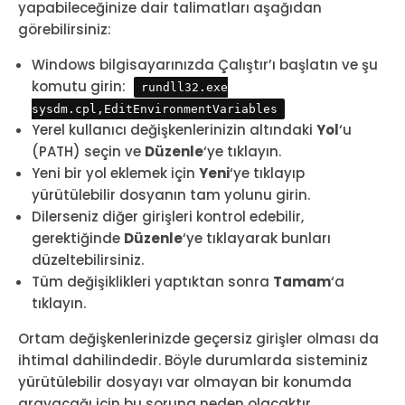
yapabileceğinize dair talimatları aşağıdan
görebilirsiniz:
Windows bilgisayarınızda Çalıştır’ı başlatın ve şu
komutu girin:
rundll32.exe
sysdm.cpl,EditEnvironmentVariables
Yerel kullanıcı değişkenlerinizin altındaki
Yol
‘u
(PATH) seçin ve
Düzenle
‘ye tıklayın.
Yeni bir yol eklemek için
Yeni
‘ye tıklayıp
yürütülebilir dosyanın tam yolunu girin.
Dilerseniz diğer girişleri kontrol edebilir,
gerektiğinde
Düzenle
‘ye tıklayarak bunları
düzeltebilirsiniz.
Tüm değişiklikleri yaptıktan sonra
Tamam
‘a
tıklayın.
Ortam değişkenlerinizde geçersiz girişler olması da
ihtimal dahilindedir. Böyle durumlarda sisteminiz
yürütülebilir dosyayı var olmayan bir konumda
arayacağı için bu soruna neden olacaktır.