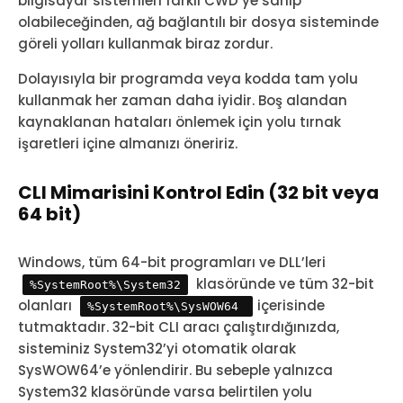
bilgisayar sistemleri farklı CWD’ye sahip
olabileceğinden, ağ bağlantılı bir dosya sisteminde
göreli yolları kullanmak biraz zordur.
Dolayısıyla bir programda veya kodda tam yolu
kullanmak her zaman daha iyidir. Boş alandan
kaynaklanan hataları önlemek için yolu tırnak
işaretleri içine almanızı öneririz.
CLI Mimarisini Kontrol Edin (32 bit veya
64 bit)
Windows, tüm 64-bit programları ve DLL’leri
klasöründe ve tüm 32-bit
%SystemRoot%\System32
olanları
içerisinde
%SystemRoot%\SysWOW64
tutmaktadır. 32-bit CLI aracı çalıştırdığınızda,
sisteminiz System32’yi otomatik olarak
SysWOW64’e yönlendirir. Bu sebeple yalnızca
System32 klasöründe varsa belirtilen yolu