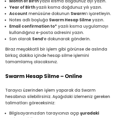
Month of Birth
yazılı kısma doğdunuz ayı yazın.
Year of Birth
yazılı kısma doğdunuz yılı yazın.
Account
menüsüne dokunun
Swarm
‘ı işaretleyin.
Notes adlı boşluğa
Swarm Hesap Silme
yazın.
Email confirmation to*
yazılı kısma uygulamayı
kullandığınız e-posta adresini yazın.
Son olarak
Send
‘e dokunarak gönderin.
Biraz meşakkatli bir işlem gibi görünse de aslında
birkaç dakika içinde hesap silme işlemini
tamamlamış olacaksınız.
Swarm Hesap Silme – Online
Tarayıcı üzerinden işlem yaparak da Swarm
hesabınızı silebilirsiniz. Aşağıdaki izlemeniz gereken
talimatları göreceksiniz:
Bilgisayarınızdan tarayıcınızı açıp
şuradaki